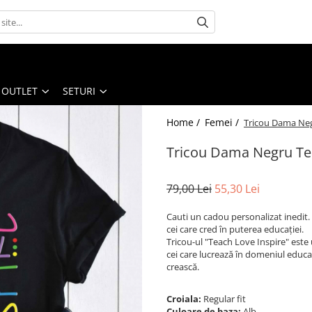
OUTLET
SETURI
Home /
Femei /
Tricou Dama Neg
Tricou Dama Negru Tea
79,00 Lei
55,30 Lei
Cauti un cadou personalizat inedit. 
cei care cred în puterea educației.
Tricou-ul "Teach Love Inspire" este 
cei care lucrează în domeniul educației
crească.
Croiala:
Regular fit
Culoare de baza:
Alb