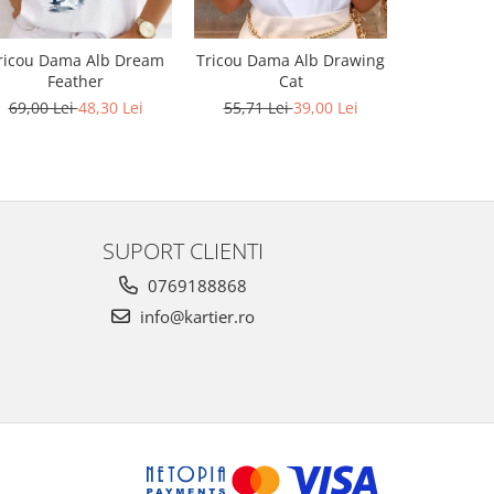
ricou Dama Alb Dream
Tricou Dama Alb Drawing
Tricou Da
Feather
Cat
55,71 L
69,00 Lei
48,30 Lei
55,71 Lei
39,00 Lei
SUPORT CLIENTI
0769188868
info@kartier.ro