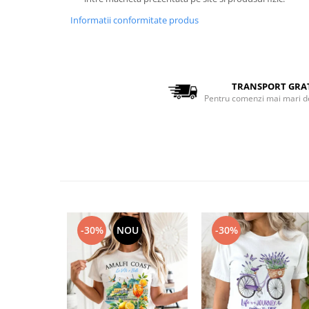
Bluze Alfabet
Bluze Animale
Informatii conformitate produs
Bluze Coffee
Bluze Cu Mesaj
Bluze Diverse
TRANSPORT GRA
Bluze Fashion
Pentru comenzi mai mari d
Bluze Flori
Bluze Fluturi
Bluze Heart
Bluze Japanese
Bluze Lips
Bluze Love
Bluze Mom
-30%
NOU
-30%
Bluze Paris
Bluze Pisici
Bluze Primavara
Bluze Tattoo
Bluze Toamna