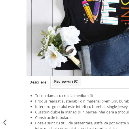
Tricouri Heart
Tricouri Ingeri
Tricouri Lips
Tricouri Japoneze
Tricouri Love
Tricouri Samurai
Tricouri Mom
Tricouri Skull
Tricouri Moon
Tricouri Sport
Tricouri Paris
Tricouri Tattoo
Tricouri Paste
Tricouri Trupe/Artisti
Tricouri Petrecerea Burlacitelor
Tricouri Vintage
Tricouri Pisici
Tricouri Oversize
Tricouri Retro
Rap/Hip-Hop
Tricouri Tattoo
Religious
Review-uri
(0)
Descriere
Tricouri Toamna
Rock
Tricouri Tree
Hanorace Barbati
Tricou dama cu croiala medium fit
Tricouri Valentine's Day
Bluze Trening
Produs realizat sustenabil din material premium, bumb
Tricouri X-mas
Interiorul gulerului este intarit cu bumbac single jersey
Cusaturi duble la maneci si in partea inferioara a tricoul
Bluze Femei
Constructie tubulara
Bluze Abstract
Pozele sunt cu titlu de prezentare, astfel ca pot exista m
intre macheta prezentata pe site si produsul fizic.