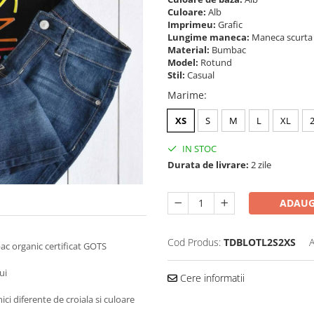
Culoare:
Alb
Imprimeu:
Grafic
Lungime maneca:
Maneca scurt
Material:
Bumbac
Model:
Rotund
Stil:
Casual
Marime
:
XS
S
M
L
XL
IN STOC
Durata de livrare:
2 zile
ADAUG
Cod Produs:
TDBLOTL2S2XS
A
ac organic certificat GOTS
ui
Cere informatii
ici diferente de croiala si culoare