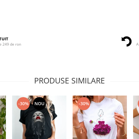
TUIT
e 249 de ron
A
PRODUSE SIMILARE
-30%
NOU
-30%