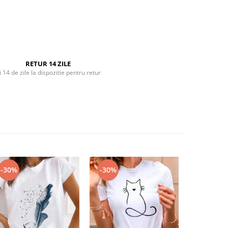
RETUR 14 ZILE
i 14 de zile la dispozitie pentru retur
-30%
-30%
-30%