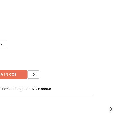
a
2XL
A IN COS
i nevoie de ajutor?
0769188868