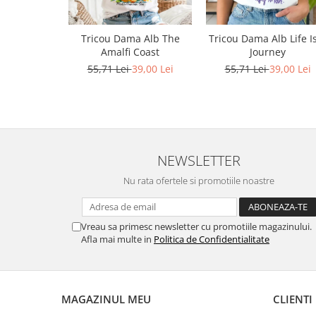
Bluze X-mas
Hanorace Unisex
Tricou Dama Alb The
Tricou Dama Alb Life I
Amalfi Coast
Journey
Body-uri
55,71 Lei
39,00 Lei
55,71 Lei
39,00 Lei
NEWSLETTER
Nu rata ofertele si promotiile noastre
Vreau sa primesc newsletter cu promotiile magazinului.
Afla mai multe in
Politica de Confidentialitate
MAGAZINUL MEU
CLIENTI