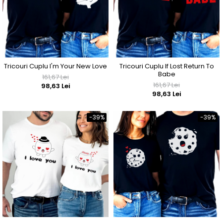
Tricouri Cuplu I'm Your New Love
Tricouri Cuplu If Lost Return To
Babe
161,67 Lei
161,67 Lei
98,63 Lei
98,63 Lei
-39%
-39%