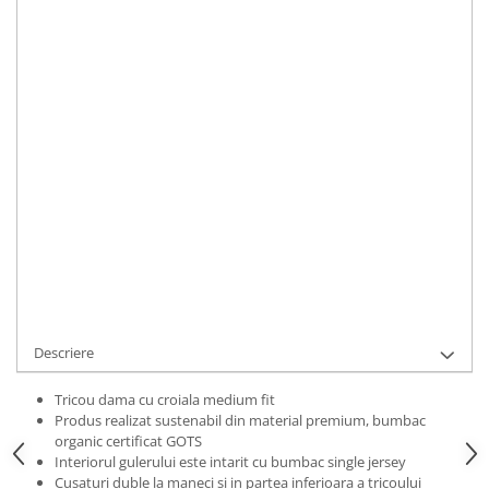
Bluze Alfabet
Marime
:
Bluze Animale
XS
S
M
L
XL
2XL
Bluze Coffee
Bluze Cu Mesaj
IN STOC
Bluze Diverse
Durata de livrare:
2 zile
Bluze Fashion
ADAUGA IN COS
Bluze Flori
Bluze Fluturi
Cod Produs:
TRCWDREFEA01L
Bluze Heart
Ai nevoie de ajutor?
0769188868
Bluze Japanese
Bluze Lips
Cere informatii
Bluze Love
Bluze Mom
Descriere
Bluze Paris
Bluze Pisici
Tricou dama cu croiala medium fit
Produs realizat sustenabil din material premium, bumbac
Bluze Primavara
organic certificat GOTS
Bluze Tattoo
Interiorul gulerului este intarit cu bumbac single jersey
Cusaturi duble la maneci si in partea inferioara a tricoului
Bluze Toamna