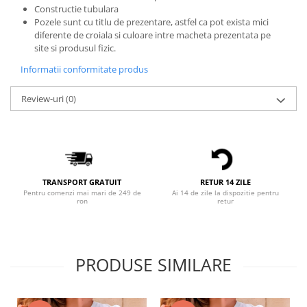
Constructie tubulara
Bluze X-mas
Pozele sunt cu titlu de prezentare, astfel ca pot exista mici
Hanorace Unisex
diferente de croiala si culoare intre macheta prezentata pe
site si produsul fizic.
Body-uri
Informatii conformitate produs
Review-uri
(0)
TRANSPORT GRATUIT
RETUR 14 ZILE
Pentru comenzi mai mari de 249 de
Ai 14 de zile la dispozitie pentru
ron
retur
PRODUSE SIMILARE