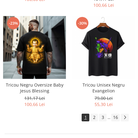
100,66 Lei
-23%
-30%
Tricou Negru Oversize Baby
Tricou Unisex Negru
Jesus Blessing
Evangelion
131,17 Lei
79,00 Lei
100,66 Lei
55,30 Lei
1
2
3
16
...