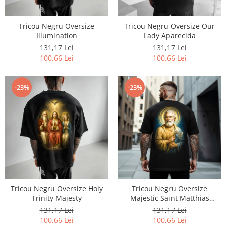
Tricou Negru Oversize
Tricou Negru Oversize Our
Illumination
Lady Aparecida
131,17 Lei
131,17 Lei
100,66 Lei
100,66 Lei
-23%
-23%
Tricou Negru Oversize Holy
Tricou Negru Oversize
Trinity Majesty
Majestic Saint Matthias
Portrait
131,17 Lei
131,17 Lei
100,66 Lei
100,66 Lei