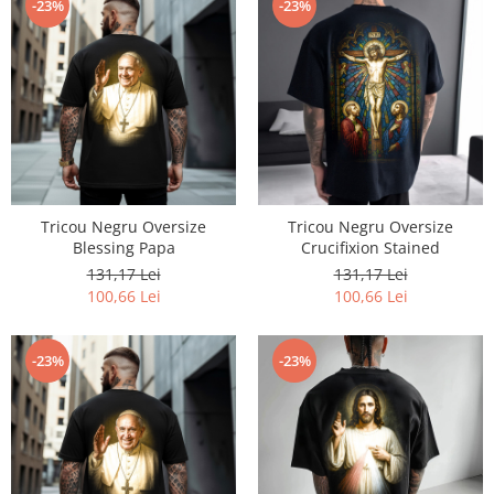
-23%
-23%
Tricou Negru Oversize
Tricou Negru Oversize
Blessing Papa
Crucifixion Stained
131,17 Lei
131,17 Lei
100,66 Lei
100,66 Lei
-23%
-23%