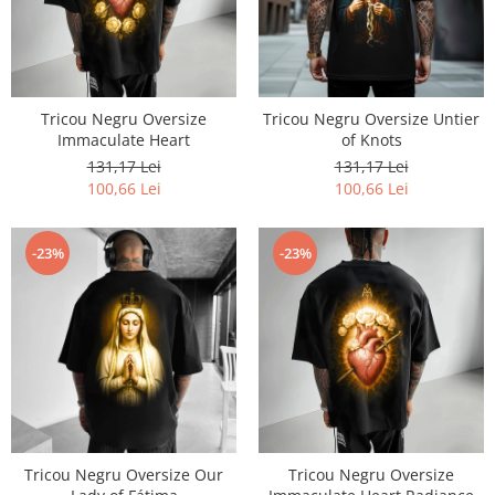
Bluze X-mas
Hanorace Unisex
Body-uri
Tricou Negru Oversize
Tricou Negru Oversize Untier
Immaculate Heart
of Knots
131,17 Lei
131,17 Lei
100,66 Lei
100,66 Lei
-23%
-23%
Tricou Negru Oversize Our
Tricou Negru Oversize