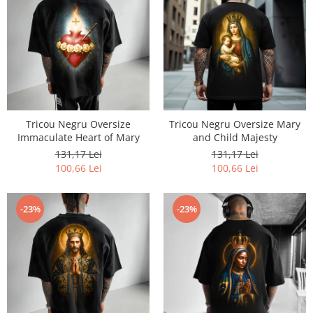
Tricou Negru Oversize
Tricou Negru Oversize Mary
Immaculate Heart of Mary
and Child Majesty
131,17 Lei
131,17 Lei
100,66 Lei
100,66 Lei
-23%
-23%