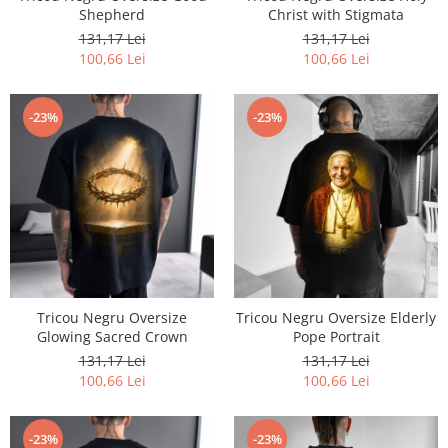
Shepherd
Christ with Stigmata
131,17 Lei
131,17 Lei
100,66 Lei
100,66 Lei
-23%
-23%
Tricou Negru Oversize
Tricou Negru Oversize Elderly
Glowing Sacred Crown
Pope Portrait
131,17 Lei
131,17 Lei
100,66 Lei
100,66 Lei
-23%
-23%