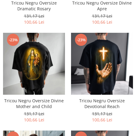
Tricou Negru Oversize
Tricou Negru Oversize Divine
Dramatic Rosary
Apre
131,17 Lei
131,17 Lei
100,66 Lei
100,66 Lei
-23%
-23%
Tricou Negru Oversize Divine
Tricou Negru Oversize
Mother and Child
Devotional Reach
131,17 Lei
131,17 Lei
100,66 Lei
100,66 Lei