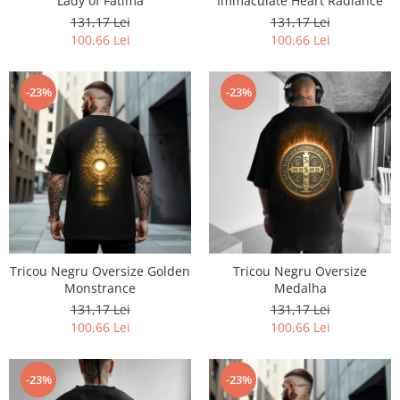
Lady of Fátima
Immaculate Heart Radiance
131,17 Lei
131,17 Lei
100,66 Lei
100,66 Lei
-23%
-23%
Tricou Negru Oversize Golden
Tricou Negru Oversize
Monstrance
Medalha
131,17 Lei
131,17 Lei
100,66 Lei
100,66 Lei
-23%
-23%