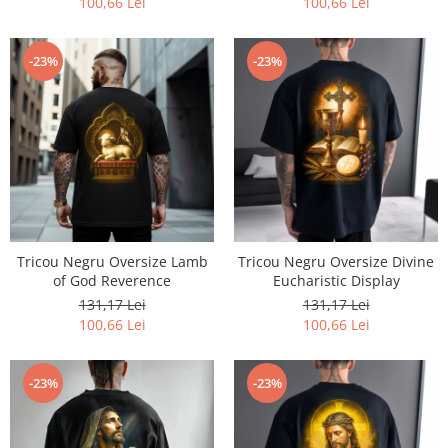
100,66 Lei
100,66 Lei
-23%
-23%
Tricou Negru Oversize Lamb
Tricou Negru Oversize Divine
of God Reverence
Eucharistic Display
131,17 Lei
131,17 Lei
100,66 Lei
100,66 Lei
-23%
-23%