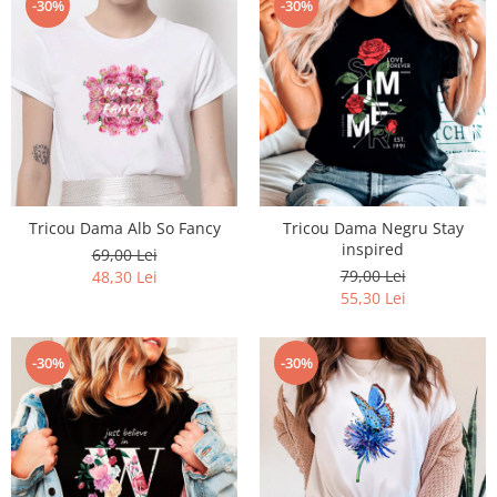
-30%
-30%
Tricou Dama Alb So Fancy
Tricou Dama Negru Stay
inspired
69,00 Lei
79,00 Lei
48,30 Lei
55,30 Lei
-30%
-30%