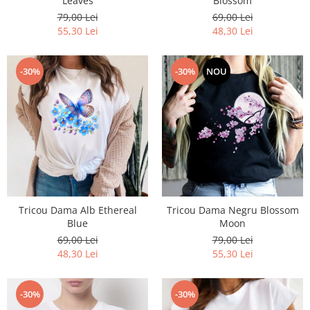
Leaves
Blossom
79,00 Lei
69,00 Lei
55,30 Lei
48,30 Lei
-30%
-30%
NOU
Tricou Dama Alb Ethereal
Tricou Dama Negru Blossom
Blue
Moon
69,00 Lei
79,00 Lei
48,30 Lei
55,30 Lei
-30%
-30%