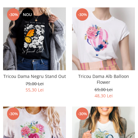
-30%
NOU
-30%
Tricou Dama Negru Stand Out
Tricou Dama Alb Balloon
Flower
79,00 Lei
69,00 Lei
55,30 Lei
48,30 Lei
-30%
-30%