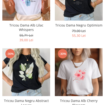
Bluze X-mas
Hanorace Unisex
Body-uri
Tricou Dama Alb Lilac
Tricou Dama Negru Optimism
Whispers
79,00 Lei
55,71 Lei
55,30 Lei
39,00 Lei
-30%
-30%
Tricou Dama Negru Abstract
Tricou Dama Alb Cherry