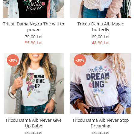
Tricou Dama Negru The will to
Tricou Dama Alb Magic
power
butterfly
79,00 Lei
69,00 Lei
55,30 Lei
48,30 Lei
-30%
-30%
Tricou Dama Alb Never Give
Tricou Dama Alb Never Stop
Up Babe
Dreaming
69,00 Lei
69,00 Lei