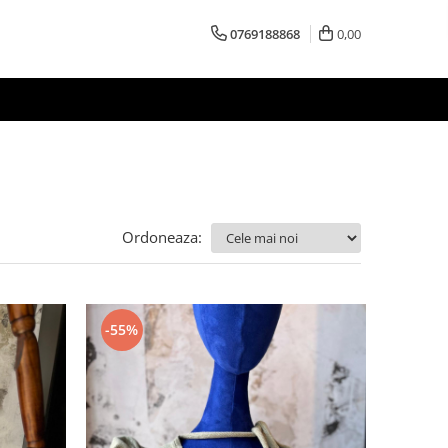
0769188868
0,00
Ordoneaza:
-55%