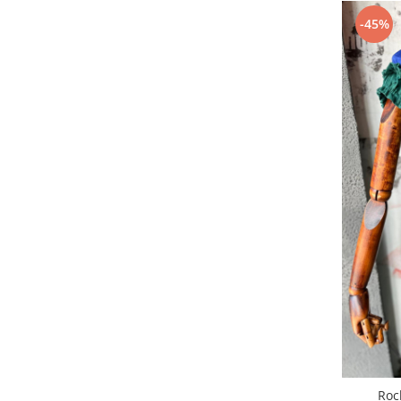
Bluze X-mas
-45%
Hanorace Unisex
Body-uri
Roc