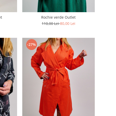
et
Rochie verde Outlet
110,00 Lei
80,00 Lei
-27%