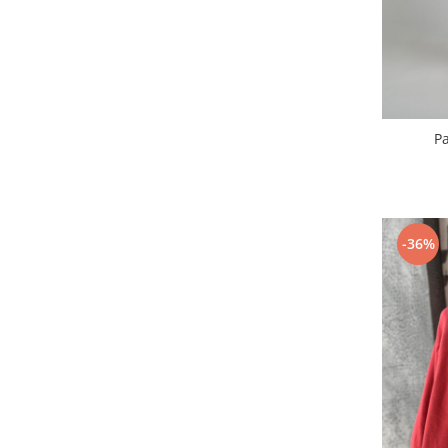
P
-36%