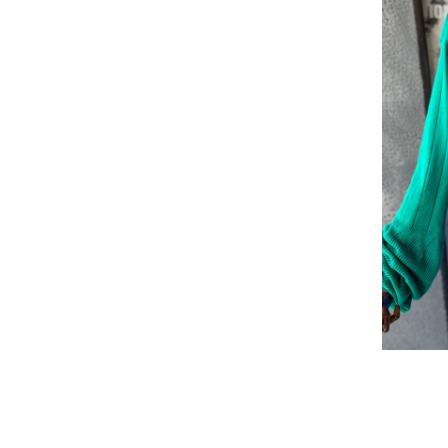
Bluze Alfabet
Bluze Animale
Bluze Coffee
Bluze Cu Mesaj
Bluze Diverse
Bluze Fashion
Bluze Flori
Bluze Fluturi
Bluze Heart
Bluze Japanese
Bluze Lips
Bluze Love
Bluze Mom
Bluze Paris
Bluze Pisici
Bluze Primavara
Bluze Tattoo
Bluze Toamna