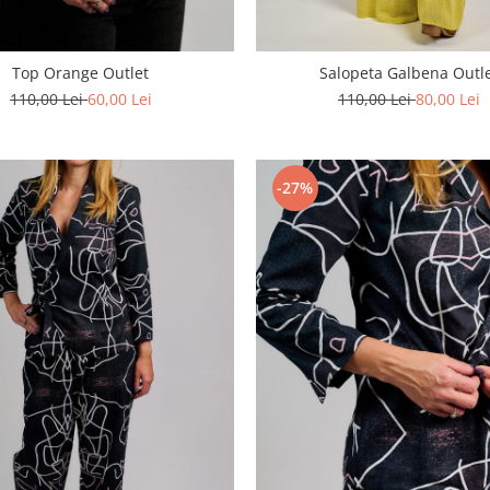
Top Orange Outlet
Salopeta Galbena Outl
110,00 Lei
60,00 Lei
110,00 Lei
80,00 Lei
-27%