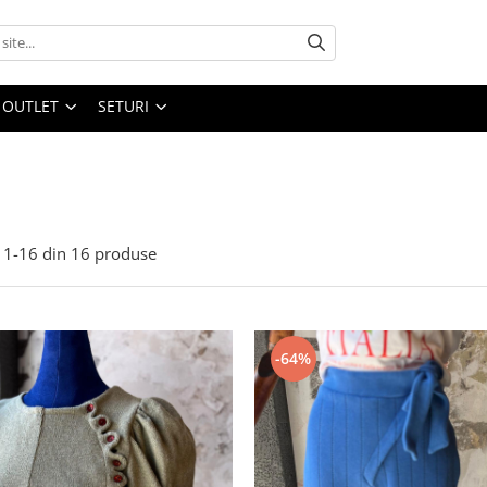
OUTLET
SETURI
1-
16
din
16
produse
-64%