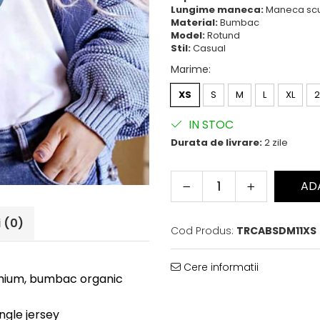
Lungime maneca:
Maneca sc
Material:
Bumbac
Model:
Rotund
Stil:
Casual
Marime
:
XS
S
M
L
XL
2
IN STOC
Durata de livrare:
2 zile
AD
i
(0)
Cod Produs:
TRCABSDM11XS
Cere informatii
remium, bumbac organic
ingle jersey