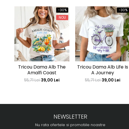
-30%
-30%
NOU
Tricou Dama Alb The
Tricou Dama Alb Life Is
Amalfi Coast
A Journey
55,71 Lei
39,00 Lei
55,71 Lei
39,00 Lei
NEWSLETTER
Nu rata ofertele si promotiile noastre