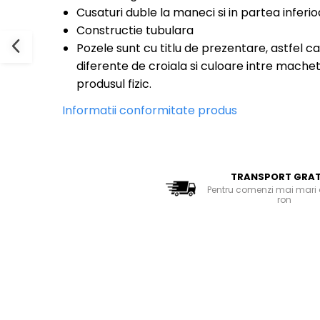
Bluze Cu Mesaj
Cusaturi duble la maneci si in partea inferio
Bluze Diverse
Constructie tubulara
Bluze Fashion
Pozele sunt cu titlu de prezentare, astfel ca
Bluze Flori
diferente de croiala si culoare intre machet
Bluze Fluturi
produsul fizic.
Bluze Heart
Informatii conformitate produs
Bluze Japanese
Bluze Lips
Bluze Love
Bluze Mom
TRANSPORT GRAT
Bluze Paris
Pentru comenzi mai mari 
Bluze Pisici
ron
Bluze Primavara
Bluze Tattoo
Bluze Toamna
Bluze X-mas
Hanorace Unisex
Body-uri