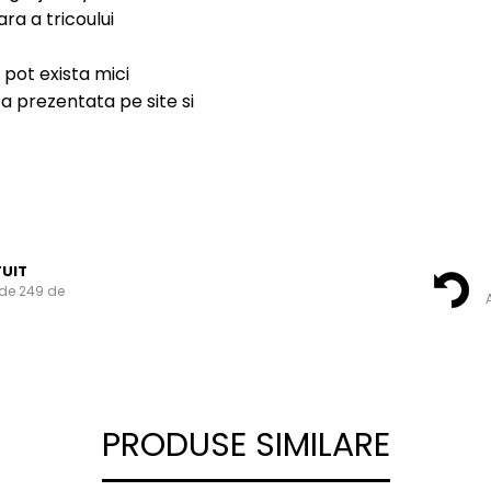
ara a tricoului
 pot exista mici
a prezentata pe site si
UIT
de 249 de
A
PRODUSE SIMILARE