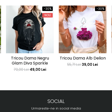
-30%
-30%
NOU
Tricou Dama Negru
Tricou Dama Alb Delion
Glam Diva Sparkle
55,71 Lei
39,00 Lei
70,00 Lei
49,00 Lei
SOCIAL
Urmareste-ne in social media