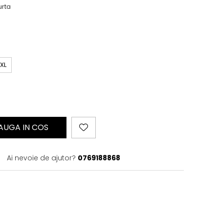
urta
XL
AUGA IN COS
Ai nevoie de ajutor?
0769188868