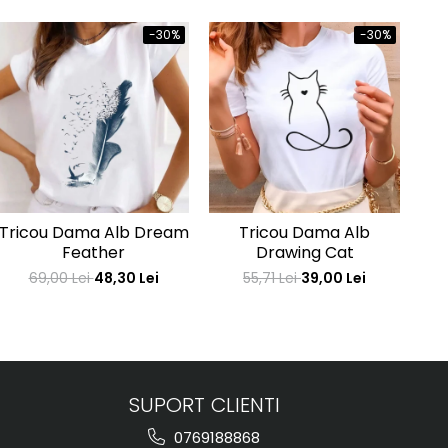
-30%
-30%
Tricou Dama Alb Dream
Tricou Dama Alb
Tr
Feather
Drawing Cat
69,00 Lei
48,30 Lei
55,71 Lei
39,00 Lei
SUPORT CLIENTI
0769188868