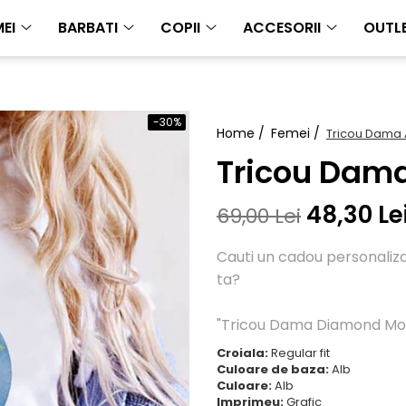
EI
BARBATI
COPII
ACCESORII
OUTL
-30%
Home /
Femei /
Tricou Dama
Tricou Dam
48,30 Le
69,00 Lei
Cauti un cadou personalizat
ta?
"Tricou Dama Diamond Moon
Croiala:
Regular fit
Culoare de baza:
Alb
Culoare:
Alb
Imprimeu:
Grafic