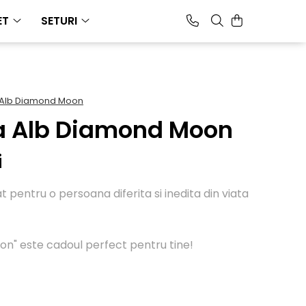
ET
SETURI
 Alb Diamond Moon
a Alb Diamond Moon
i
 pentru o persoana diferita si inedita din viata
" este cadoul perfect pentru tine!