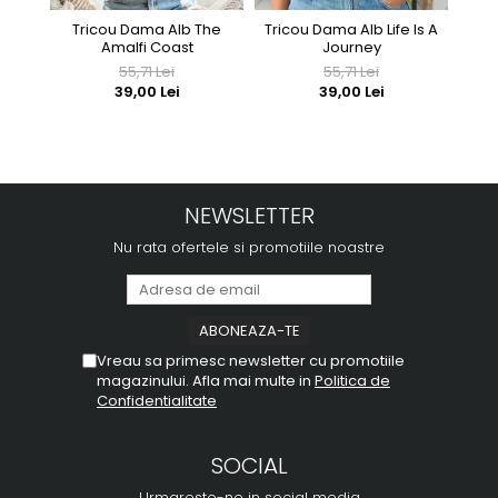
Tricou Dama Alb The
Tricou Dama Alb Life Is A
Tric
Amalfi Coast
Journey
55,71 Lei
55,71 Lei
39,00 Lei
39,00 Lei
NEWSLETTER
Nu rata ofertele si promotiile noastre
Vreau sa primesc newsletter cu promotiile
magazinului. Afla mai multe in
Politica de
Confidentialitate
SOCIAL
Urmareste-ne in social media