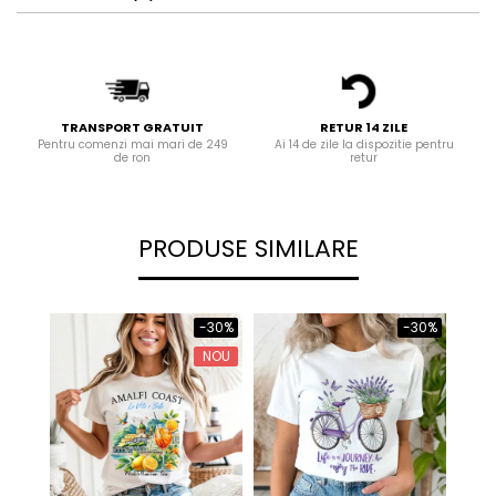
TRANSPORT GRATUIT
RETUR 14 ZILE
Pentru comenzi mai mari de 249
Ai 14 de zile la dispozitie pentru
de ron
retur
PRODUSE SIMILARE
-30%
-30%
NOU