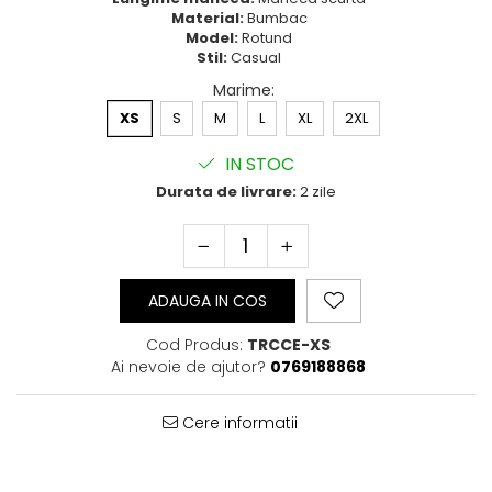
Bluze Cu Mesaj
Material:
Bumbac
Model:
Rotund
Bluze Diverse
Stil:
Casual
Bluze Fashion
Marime
:
Bluze Flori
XS
S
M
L
XL
2XL
Bluze Fluturi
Bluze Heart
IN STOC
Bluze Japanese
Durata de livrare:
2 zile
Bluze Lips
Bluze Love
Bluze Mom
Bluze Paris
ADAUGA IN COS
Bluze Pisici
Bluze Primavara
Cod Produs:
TRCCE-XS
Bluze Tattoo
Ai nevoie de ajutor?
0769188868
Bluze Toamna
Bluze X-mas
Cere informatii
Hanorace Unisex
Body-uri