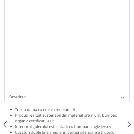
Bluze Alfabet
Marime
:
Bluze Animale
XS
S
M
L
XL
2XL
Bluze Coffee
Bluze Cu Mesaj
IN STOC
Bluze Diverse
Durata de livrare:
2 zile
Bluze Fashion
ADAUGA IN COS
Bluze Flori
Bluze Fluturi
Cod Produs:
TDABLC2L-7920-3890
Bluze Heart
Ai nevoie de ajutor?
0769188868
Bluze Japanese
Bluze Lips
Cere informatii
Bluze Love
Bluze Mom
Descriere
Bluze Paris
Bluze Pisici
Tricou dama cu croiala medium fit
Produs realizat sustenabil din material premium, bumbac
Bluze Primavara
organic certificat GOTS
Bluze Tattoo
Interiorul gulerului este intarit cu bumbac single jersey
Cusaturi duble la maneci si in partea inferioara a tricoului
Bluze Toamna