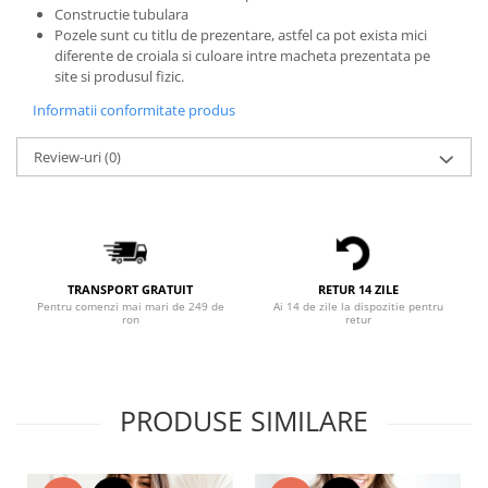
Constructie tubulara
Bluze X-mas
Pozele sunt cu titlu de prezentare, astfel ca pot exista mici
Hanorace Unisex
diferente de croiala si culoare intre macheta prezentata pe
site si produsul fizic.
Body-uri
Informatii conformitate produs
Review-uri
(0)
TRANSPORT GRATUIT
RETUR 14 ZILE
Pentru comenzi mai mari de 249 de
Ai 14 de zile la dispozitie pentru
ron
retur
PRODUSE SIMILARE