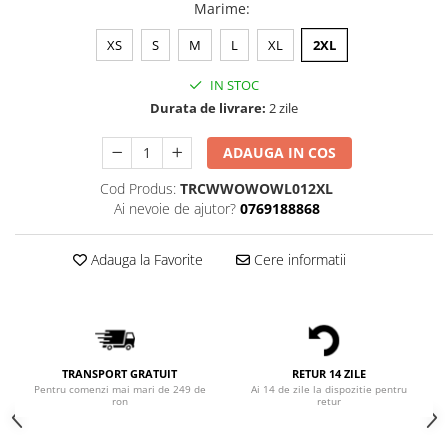
Bluze Alfabet
Marime
:
Bluze Animale
XS
S
M
L
XL
2XL
Bluze Coffee
Bluze Cu Mesaj
IN STOC
Bluze Diverse
Durata de livrare:
2 zile
Bluze Fashion
ADAUGA IN COS
Bluze Flori
Bluze Fluturi
Cod Produs:
TRCWWOWOWL012XL
Ai nevoie de ajutor?
0769188868
Bluze Heart
Bluze Japanese
Adauga la Favorite
Cere informatii
Bluze Lips
Bluze Love
Bluze Mom
Bluze Paris
Bluze Pisici
TRANSPORT GRATUIT
RETUR 14 ZILE
Bluze Primavara
Pentru comenzi mai mari de 249 de
Ai 14 de zile la dispozitie pentru
ron
retur
Bluze Tattoo
Bluze Toamna