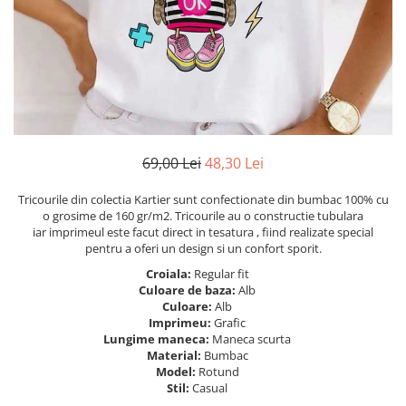
Tricouri Heart
Tricouri Ingeri
Tricouri Lips
Tricouri Japoneze
Tricouri Love
Tricouri Samurai
Tricouri Mom
Tricouri Skull
Tricouri Moon
Tricouri Sport
Tricouri Paris
Tricouri Tattoo
Tricouri Paste
Tricouri Trupe/Artisti
69,00 Lei
48,30 Lei
Tricouri Petrecerea Burlacitelor
Tricouri Vintage
Tricouri Pisici
Tricouri Oversize
Tricourile din colectia Kartier sunt confectionate din bumbac 100% cu
Tricouri Retro
o grosime de 160 gr/m2. Tricourile au o constructie tubulara
Rap/Hip-Hop
iar imprimeul este facut direct in tesatura , fiind realizate special
Tricouri Tattoo
Religious
pentru a oferi un design si un confort sporit.
Tricouri Toamna
Rock
Croiala:
Regular fit
Tricouri Tree
Hanorace Barbati
Culoare de baza:
Alb
Culoare:
Alb
Tricouri Valentine's Day
Bluze Trening
Imprimeu:
Grafic
Tricouri X-mas
Lungime maneca:
Maneca scurta
Bluze Femei
Material:
Bumbac
Model:
Rotund
Bluze Abstract
Stil:
Casual