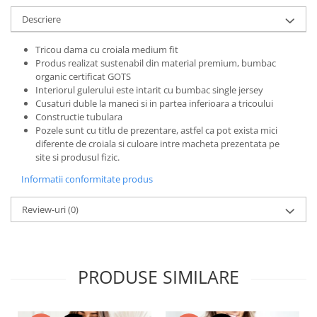
Bluze X-mas
Descriere
Hanorace Unisex
Tricou dama cu croiala medium fit
Body-uri
Produs realizat sustenabil din material premium, bumbac
organic certificat GOTS
Interiorul gulerului este intarit cu bumbac single jersey
Cusaturi duble la maneci si in partea inferioara a tricoului
Constructie tubulara
Pozele sunt cu titlu de prezentare, astfel ca pot exista mici
diferente de croiala si culoare intre macheta prezentata pe
site si produsul fizic.
Informatii conformitate produs
Review-uri
(0)
PRODUSE SIMILARE