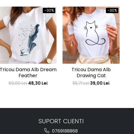
-30%
-30%
Tricou Dama Alb Dream
Tricou Dama Alb
Tr
Feather
Drawing Cat
69,00 Lei
48,30 Lei
55,71 Lei
39,00 Lei
SUPORT CLIENTI
0769188868