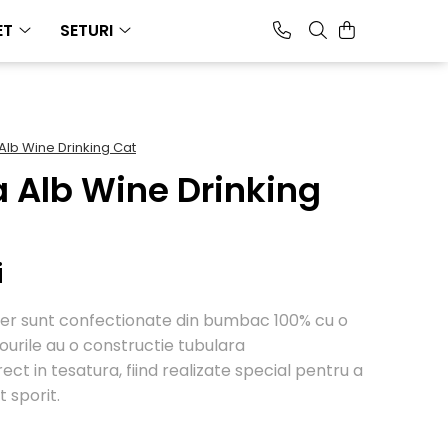
ET
SETURI
Alb Wine Drinking Cat
 Alb Wine Drinking
i
rtier sunt confectionate din bumbac 100% cu o
ourile au o constructie tubulara
ect in tesatura, fiind realizate special pentru a
t sporit.