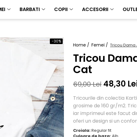
EI
BARBATI
COPII
ACCESORII
OUTL
-30%
Home /
Femei /
Tricou Dama 
Tricou Dama
Cat
48,30 Le
69,00 Lei
Tricourile din colectia Ka
grosime de 160 gr/m2. Tric
iar imprimeul este facut dir
oferi un design si un confor
Croiala:
Regular fit
Culoare de baza:
Alb