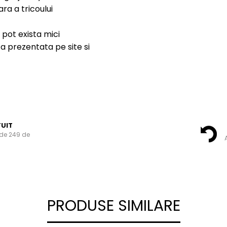
ara a tricoului
 pot exista mici
a prezentata pe site si
UIT
de 249 de
A
PRODUSE SIMILARE