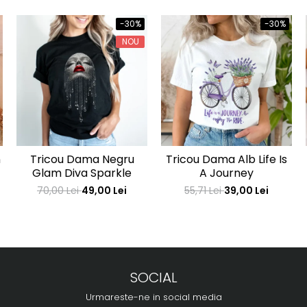
-30%
-30%
NOU
n
Tricou Dama Negru
Tricou Dama Alb Life Is
Glam Diva Sparkle
A Journey
70,00 Lei
49,00 Lei
55,71 Lei
39,00 Lei
SOCIAL
Urmareste-ne in social media