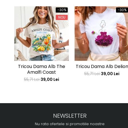
-30%
-30%
NOU
Tricou Dama Alb The
Tricou Dama Alb Delio
Amalfi Coast
55,71 Lei
39,00 Lei
55,71 Lei
39,00 Lei
NEWSLETTER
Nu rata ofertele si promotiile noastre