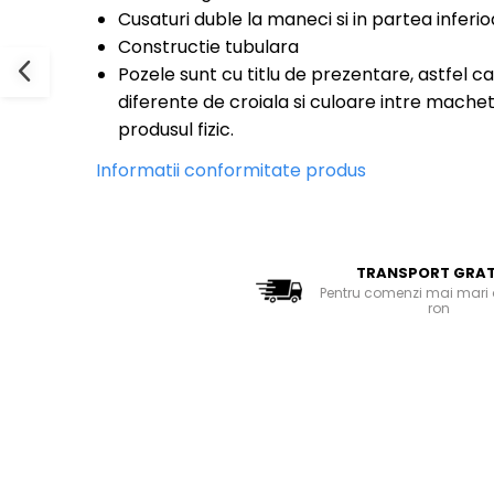
Bluze Cu Mesaj
Cusaturi duble la maneci si in partea inferio
Bluze Diverse
Constructie tubulara
Bluze Fashion
Pozele sunt cu titlu de prezentare, astfel ca
Bluze Flori
diferente de croiala si culoare intre machet
Bluze Fluturi
produsul fizic.
Bluze Heart
Informatii conformitate produs
Bluze Japanese
Bluze Lips
Bluze Love
Bluze Mom
TRANSPORT GRAT
Bluze Paris
Pentru comenzi mai mari 
Bluze Pisici
ron
Bluze Primavara
Bluze Tattoo
Bluze Toamna
Bluze X-mas
Hanorace Unisex
Body-uri