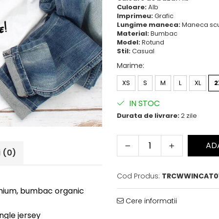
Culoare:
Alb
Imprimeu:
Grafic
Lungime maneca:
Maneca sc
Material:
Bumbac
Model:
Rotund
Stil:
Casual
Marime
:
XS
S
M
L
XL
2
IN STOC
Durata de livrare:
2 zile
AD
i
(0)
Cod Produs:
TRCWWINCAT0
remium, bumbac organic
Cere informatii
ingle jersey