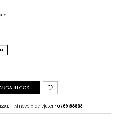
urta
XL
AUGA IN COS
12XL
Ai nevoie de ajutor?
0769188868