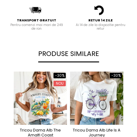
TRANSPORT GRATUIT
RETUR 14 ZILE
Pentru comenzi mai mari de 249
Ai 14 de zile la dispozitie pentru
de ron
retur
PRODUSE SIMILARE
-30%
-30%
NOU
Tricou Dama Alb The
Tricou Dama Alb Life Is A
Tric
Amalfi Coast
Journey