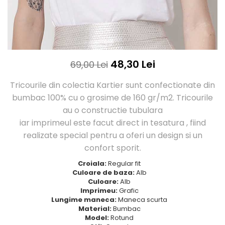
Tricouri Love
Tricouri Samurai
Tricouri Mom
Tricouri Skull
Tricouri Moon
Tricouri Sport
Tricouri Paris
Tricouri Tattoo
Tricouri Paste
Tricouri Trupe/Artisti
48,30 Lei
69,00 Lei
Tricouri Petrecerea Burlacitelor
Tricouri Vintage
Tricouri Pisici
Tricouri Oversize
Tricourile din colectia Kartier sunt confectionate din
Tricouri Retro
bumbac 100% cu o grosime de 160 gr/m2. Tricourile
Rap/Hip-Hop
Tricouri Tattoo
au o constructie tubulara
Religious
Tricouri Toamna
iar imprimeul este facut direct in tesatura , fiind
Rock
Tricouri Tree
realizate special pentru a oferi un design si un
Hanorace Barbati
Tricouri Valentine's Day
confort sporit.
Bluze Trening
Tricouri X-mas
Croiala:
Regular fit
Bluze Femei
Culoare de baza:
Alb
Culoare:
Alb
Bluze Abstract
Imprimeu:
Grafic
Bluze Alfabet
Lungime maneca:
Maneca scurta
Bluze Animale
Material:
Bumbac
Model:
Rotund
Bluze Coffee