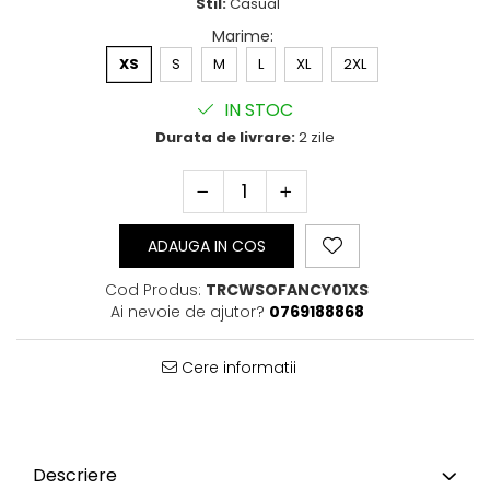
Stil:
Casual
Bluze Cu Mesaj
Marime
:
Bluze Diverse
XS
S
M
L
XL
2XL
Bluze Fashion
Bluze Flori
IN STOC
Bluze Fluturi
Durata de livrare:
2 zile
Bluze Heart
Bluze Japanese
Bluze Lips
Bluze Love
ADAUGA IN COS
Bluze Mom
Bluze Paris
Cod Produs:
TRCWSOFANCY01XS
Bluze Pisici
Ai nevoie de ajutor?
0769188868
Bluze Primavara
Bluze Tattoo
Cere informatii
Bluze Toamna
Bluze X-mas
Hanorace Unisex
Body-uri
Descriere