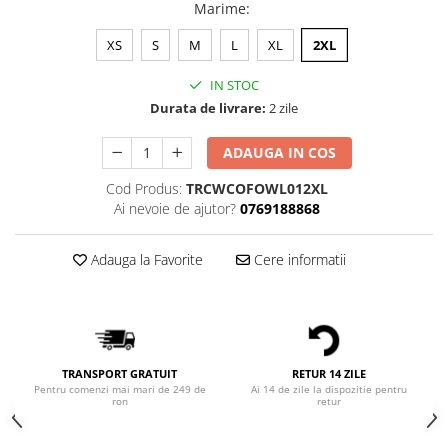
Bluze Alfabet
Marime
:
Bluze Animale
XS
S
M
L
XL
2XL
Bluze Coffee
Bluze Cu Mesaj
IN STOC
Bluze Diverse
Durata de livrare:
2 zile
Bluze Fashion
ADAUGA IN COS
Bluze Flori
Bluze Fluturi
Cod Produs:
TRCWCOFOWL012XL
Ai nevoie de ajutor?
0769188868
Bluze Heart
Bluze Japanese
Adauga la Favorite
Cere informatii
Bluze Lips
Bluze Love
Bluze Mom
Bluze Paris
Bluze Pisici
TRANSPORT GRATUIT
RETUR 14 ZILE
Bluze Primavara
Pentru comenzi mai mari de 249 de
Ai 14 de zile la dispozitie pentru
ron
retur
Bluze Tattoo
Bluze Toamna