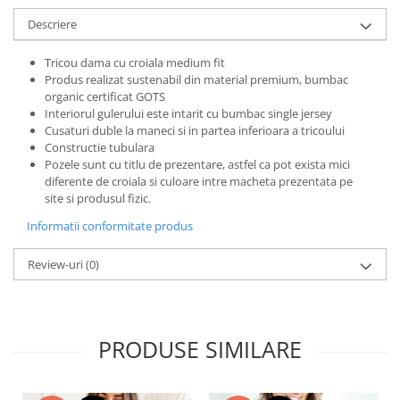
Bluze X-mas
Descriere
Hanorace Unisex
Tricou dama cu croiala medium fit
Body-uri
Produs realizat sustenabil din material premium, bumbac
organic certificat GOTS
Interiorul gulerului este intarit cu bumbac single jersey
Cusaturi duble la maneci si in partea inferioara a tricoului
Constructie tubulara
Pozele sunt cu titlu de prezentare, astfel ca pot exista mici
diferente de croiala si culoare intre macheta prezentata pe
site si produsul fizic.
Informatii conformitate produs
Review-uri
(0)
PRODUSE SIMILARE