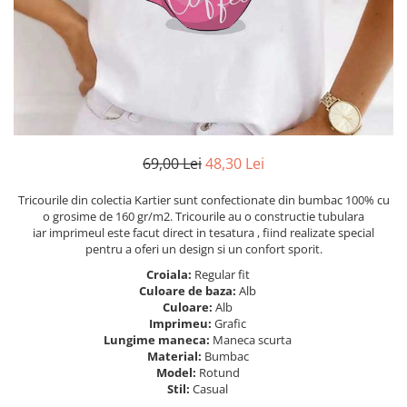
Tricouri Heart
Tricouri Ingeri
Tricouri Lips
Tricouri Japoneze
Tricouri Love
Tricouri Samurai
Tricouri Mom
Tricouri Skull
Tricouri Moon
Tricouri Sport
Tricouri Paris
Tricouri Tattoo
Tricouri Paste
Tricouri Trupe/Artisti
69,00 Lei
48,30 Lei
Tricouri Petrecerea Burlacitelor
Tricouri Vintage
Tricouri Pisici
Tricouri Oversize
Tricourile din colectia Kartier sunt confectionate din bumbac 100% cu
Tricouri Retro
o grosime de 160 gr/m2. Tricourile au o constructie tubulara
Rap/Hip-Hop
iar imprimeul este facut direct in tesatura , fiind realizate special
Tricouri Tattoo
Religious
pentru a oferi un design si un confort sporit.
Tricouri Toamna
Rock
Croiala:
Regular fit
Tricouri Tree
Hanorace Barbati
Culoare de baza:
Alb
Culoare:
Alb
Tricouri Valentine's Day
Bluze Trening
Imprimeu:
Grafic
Tricouri X-mas
Lungime maneca:
Maneca scurta
Bluze Femei
Material:
Bumbac
Model:
Rotund
Bluze Abstract
Stil:
Casual