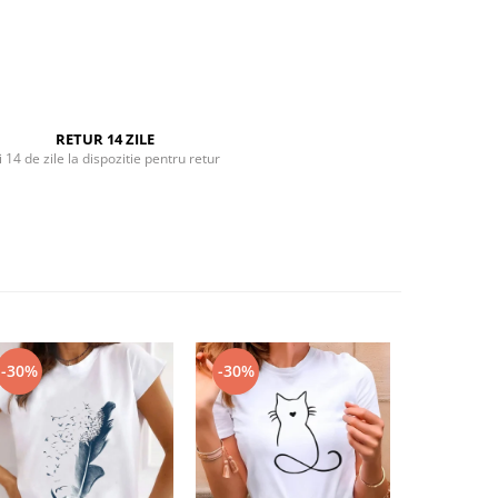
RETUR 14 ZILE
i 14 de zile la dispozitie pentru retur
-30%
-30%
-30%