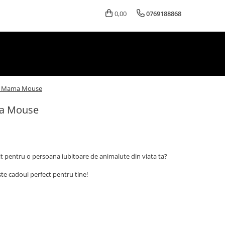
0,00
0769188868
b Mama Mouse
a Mouse
it pentru o persoana iubitoare de animalute din viata ta?
e cadoul perfect pentru tine!
a