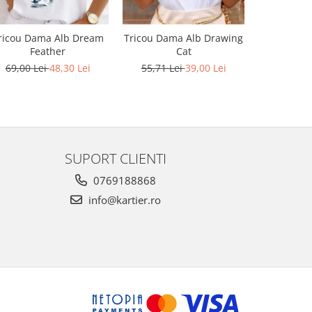
ricou Dama Alb Dream
Tricou Dama Alb Drawing
Tricou Da
Feather
Cat
t
69,00 Lei
48,30 Lei
55,71 Lei
39,00 Lei
55,71 L
SUPORT CLIENTI
0769188868
info@kartier.ro