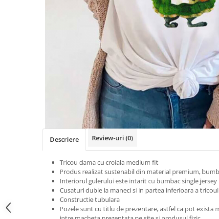
Tricouri Heart
Tricouri Ingeri
Tricouri Lips
Tricouri Japoneze
Tricouri Love
Tricouri Samurai
Tricouri Mom
Tricouri Skull
Tricouri Moon
Tricouri Sport
Tricouri Paris
Tricouri Tattoo
Tricouri Paste
Tricouri Trupe/Artisti
Tricouri Petrecerea Burlacitelor
Tricouri Vintage
Tricouri Pisici
Tricouri Oversize
Tricouri Retro
Rap/Hip-Hop
Tricouri Tattoo
Religious
Review-uri
(0)
Descriere
Tricouri Toamna
Rock
Tricouri Tree
Hanorace Barbati
Tricou dama cu croiala medium fit
Tricouri Valentine's Day
Bluze Trening
Produs realizat sustenabil din material premium, bumb
Tricouri X-mas
Interiorul gulerului este intarit cu bumbac single jersey
Cusaturi duble la maneci si in partea inferioara a tricoul
Bluze Femei
Constructie tubulara
Bluze Abstract
Pozele sunt cu titlu de prezentare, astfel ca pot exista m
intre macheta prezentata pe site si produsul fizic.