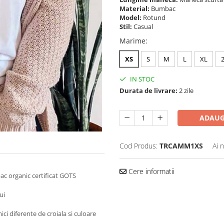
Material:
Bumbac
Model:
Rotund
Stil:
Casual
Marime
:
XS
S
M
L
XL
IN STOC
Durata de livrare:
2 zile
ADAUG
Cod Produs:
TRCAMM1XS
Ai 
Cere informatii
ac organic certificat GOTS
ui
ici diferente de croiala si culoare