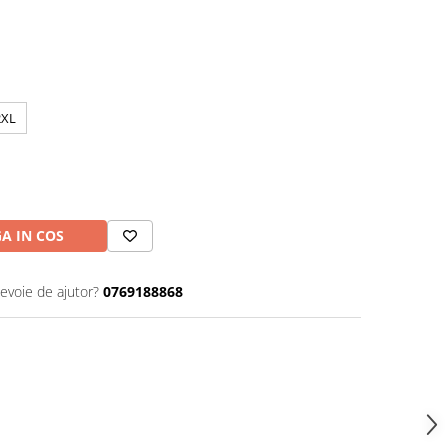
2XL
A IN COS
nevoie de ajutor?
0769188868