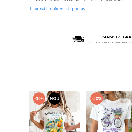
Bluze Alfabet
Bluze Animale
Informatii conformitate produs
Bluze Coffee
Bluze Cu Mesaj
Bluze Diverse
TRANSPORT GRA
Bluze Fashion
Pentru comenzi mai mari d
Bluze Flori
Bluze Fluturi
Bluze Heart
Bluze Japanese
Bluze Lips
Bluze Love
Bluze Mom
-30%
NOU
-30%
Bluze Paris
Bluze Pisici
Bluze Primavara
Bluze Tattoo
Bluze Toamna