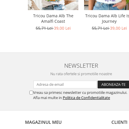
Bluze X-mas
Hanorace Unisex
Tricou Dama Alb The
Tricou Dama Alb Life I
Amalfi Coast
Journey
Body-uri
55,71 Lei
39,00 Lei
55,71 Lei
39,00 Lei
NEWSLETTER
Nu rata ofertele si promotiile noastre
Vreau sa primesc newsletter cu promotiile magazinului.
Afla mai multe in
Politica de Confidentialitate
MAGAZINUL MEU
CLIENTI