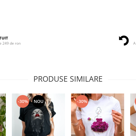
TUIT
e 249 de ron
A
PRODUSE SIMILARE
-30%
NOU
-30%