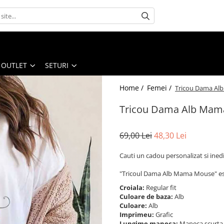
OUTLET
SETURI
Home /
Femei /
Tricou Dama Al
Tricou Dama Alb Mam
69,00 Lei
48,30 Lei
Cauti un cadou personalizat si ined
"Tricoul Dama Alb Mama Mouse" est
Croiala:
Regular fit
Culoare de baza:
Alb
Culoare:
Alb
Imprimeu:
Grafic
Lungime maneca:
Maneca scurt