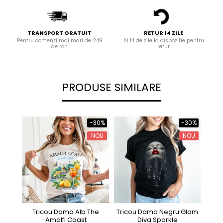
TRANSPORT GRATUIT
RETUR 14 ZILE
Pentru comenzi mai mari de 249
Ai 14 de zile la dispozitie pentru
de ron
retur
PRODUSE SIMILARE
-30%
-30%
NOU
NOU
Tricou Dama Alb The
Tricou Dama Negru Glam
Tri
Amalfi Coast
Diva Sparkle