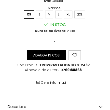
Stil:
Casual
Bluze Cu Mesaj
Marime
:
Bluze Diverse
XS
S
M
L
XL
2XL
Bluze Fashion
Bluze Flori
IN STOC
Bluze Fluturi
Durata de livrare:
2 zile
Bluze Heart
Bluze Japanese
Bluze Lips
Bluze Love
ADAUGA IN COS
Bluze Mom
Bluze Paris
Cod Produs:
TRCWRASTALION01XS-2487
Bluze Pisici
Ai nevoie de ajutor?
0769188868
Bluze Primavara
Bluze Tattoo
Cere informatii
Bluze Toamna
Bluze X-mas
Hanorace Unisex
Body-uri
Descriere