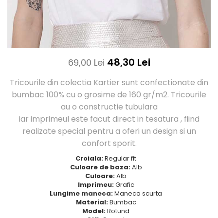
Tricouri Love
Tricouri Samurai
Tricouri Mom
Tricouri Skull
Tricouri Moon
Tricouri Sport
Tricouri Paris
Tricouri Tattoo
Tricouri Paste
Tricouri Trupe/Artisti
48,30 Lei
69,00 Lei
Tricouri Petrecerea Burlacitelor
Tricouri Vintage
Tricouri Pisici
Tricouri Oversize
Tricourile din colectia Kartier sunt confectionate din
Tricouri Retro
bumbac 100% cu o grosime de 160 gr/m2. Tricourile
Rap/Hip-Hop
Tricouri Tattoo
au o constructie tubulara
Religious
Tricouri Toamna
iar imprimeul este facut direct in tesatura , fiind
Rock
Tricouri Tree
realizate special pentru a oferi un design si un
Hanorace Barbati
Tricouri Valentine's Day
confort sporit.
Bluze Trening
Tricouri X-mas
Croiala:
Regular fit
Bluze Femei
Culoare de baza:
Alb
Culoare:
Alb
Bluze Abstract
Imprimeu:
Grafic
Bluze Alfabet
Lungime maneca:
Maneca scurta
Bluze Animale
Material:
Bumbac
Model:
Rotund
Bluze Coffee