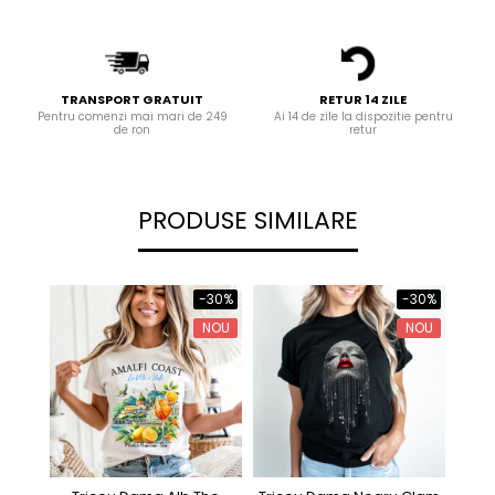
TRANSPORT GRATUIT
RETUR 14 ZILE
Pentru comenzi mai mari de 249
Ai 14 de zile la dispozitie pentru
de ron
retur
PRODUSE SIMILARE
-30%
-30%
NOU
NOU