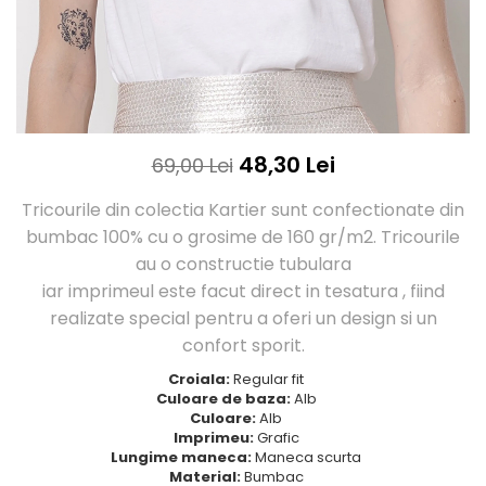
Tricouri Love
Tricouri Samurai
Tricouri Mom
Tricouri Skull
Tricouri Moon
Tricouri Sport
Tricouri Paris
Tricouri Tattoo
Tricouri Paste
Tricouri Trupe/Artisti
Tricouri Petrecerea Burlacitelor
Tricouri Vintage
48,30 Lei
69,00 Lei
Tricouri Pisici
Tricouri Oversize
Tricouri Retro
Tricourile din colectia Kartier sunt confectionate din
Rap/Hip-Hop
Tricouri Tattoo
bumbac 100% cu o grosime de 160 gr/m2. Tricourile
Religious
Tricouri Toamna
au o constructie tubulara
Rock
Tricouri Tree
iar imprimeul este facut direct in tesatura , fiind
Hanorace Barbati
Tricouri Valentine's Day
realizate special pentru a oferi un design si un
Bluze Trening
Tricouri X-mas
confort sporit.
Bluze Femei
Croiala:
Regular fit
Bluze Abstract
Culoare de baza:
Alb
Culoare:
Alb
Bluze Alfabet
Imprimeu:
Grafic
Bluze Animale
Lungime maneca:
Maneca scurta
Bluze Coffee
Material:
Bumbac