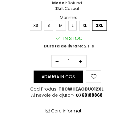
Model:
Rotund
Bluze Cu Mesaj
Stil:
Casual
Bluze Diverse
Marime
:
Bluze Fashion
XS
S
M
L
XL
2XL
Bluze Flori
Bluze Fluturi
IN STOC
Bluze Heart
Durata de livrare:
2 zile
Bluze Japanese
Bluze Lips
Bluze Love
Bluze Mom
ADAUGA IN COS
Bluze Paris
Bluze Pisici
Cod Produs:
TRCWHEAOBU012XL
Bluze Primavara
Ai nevoie de ajutor?
0769188868
Bluze Tattoo
Bluze Toamna
Cere informatii
Bluze X-mas
Hanorace Unisex
Body-uri