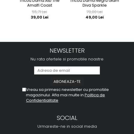
Tricou Dama Alb The
Tricou Dama Negru Glam
Tri
Amalfi Coast
Diva Sparkle
55,71 Lei
70,00 Lei
39,00 Lei
49,00 Lei
NEWSLETTER
Nu rata ofertele si promotiile noastre
Vreau sa primesc newsletter cu promotiile
magazinului. Afla mai multe in
Politica de
Confidentialitate
SOCIAL
Urmareste-ne in social media