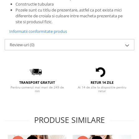
Constructie tubulara
Bluze X-mas
Pozele sunt cu titlu de prezentare, astfel ca pot exista mici
Hanorace Unisex
diferente de croiala si culoare intre macheta prezentata pe
site si produsul fizic.
Body-uri
Informatii conformitate produs
Review-uri
(0)
TRANSPORT GRATUIT
RETUR 14 ZILE
Pentru comenzi mai mari de 249 de
Ai 14 de zile la dispozitie pentru
ron
retur
PRODUSE SIMILARE