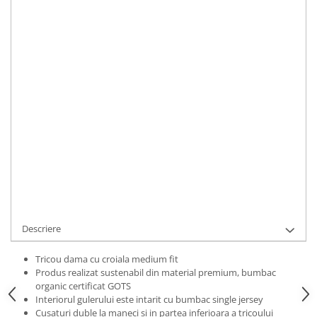
Bluze Alfabet
Marime
:
Bluze Animale
XS
S
M
L
XL
2XL
Bluze Coffee
Bluze Cu Mesaj
IN STOC
Bluze Diverse
Durata de livrare:
2 zile
Bluze Fashion
ADAUGA IN COS
Bluze Flori
Bluze Fluturi
Cod Produs:
TRCWHAPPAN012XL
Bluze Heart
Ai nevoie de ajutor?
0769188868
Bluze Japanese
Bluze Lips
Cere informatii
Bluze Love
Bluze Mom
Descriere
Bluze Paris
Bluze Pisici
Tricou dama cu croiala medium fit
Produs realizat sustenabil din material premium, bumbac
Bluze Primavara
organic certificat GOTS
Bluze Tattoo
Interiorul gulerului este intarit cu bumbac single jersey
Cusaturi duble la maneci si in partea inferioara a tricoului
Bluze Toamna