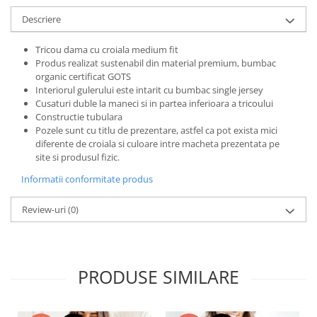
Bluze X-mas
Descriere
Hanorace Unisex
Tricou dama cu croiala medium fit
Body-uri
Produs realizat sustenabil din material premium, bumbac
organic certificat GOTS
Interiorul gulerului este intarit cu bumbac single jersey
Cusaturi duble la maneci si in partea inferioara a tricoului
Constructie tubulara
Pozele sunt cu titlu de prezentare, astfel ca pot exista mici
diferente de croiala si culoare intre macheta prezentata pe
site si produsul fizic.
Informatii conformitate produs
Review-uri
(0)
PRODUSE SIMILARE