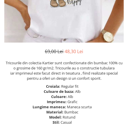
Tricouri Heart
Tricouri Ingeri
Tricouri Lips
Tricouri Japoneze
Tricouri Love
Tricouri Samurai
Tricouri Mom
Tricouri Skull
Tricouri Moon
Tricouri Sport
Tricouri Paris
Tricouri Tattoo
Tricouri Paste
Tricouri Trupe/Artisti
69,00 Lei
48,30 Lei
Tricouri Petrecerea Burlacitelor
Tricouri Vintage
Tricouri Pisici
Tricouri Oversize
Tricourile din colectia Kartier sunt confectionate din bumbac 100% cu
Tricouri Retro
o grosime de 160 gr/m2. Tricourile au o constructie tubulara
Rap/Hip-Hop
iar imprimeul este facut direct in tesatura , fiind realizate special
Tricouri Tattoo
Religious
pentru a oferi un design si un confort sporit.
Tricouri Toamna
Rock
Croiala:
Regular fit
Tricouri Tree
Hanorace Barbati
Culoare de baza:
Alb
Culoare:
Alb
Tricouri Valentine's Day
Bluze Trening
Imprimeu:
Grafic
Tricouri X-mas
Lungime maneca:
Maneca scurta
Bluze Femei
Material:
Bumbac
Model:
Rotund
Bluze Abstract
Stil:
Casual