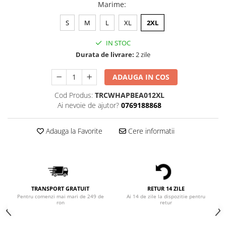
Bluze Alfabet
Marime
:
Bluze Animale
S
M
L
XL
2XL
Bluze Coffee
Bluze Cu Mesaj
IN STOC
Bluze Diverse
Durata de livrare:
2 zile
Bluze Fashion
ADAUGA IN COS
Bluze Flori
Bluze Fluturi
Cod Produs:
TRCWHAPBEA012XL
Ai nevoie de ajutor?
0769188868
Bluze Heart
Bluze Japanese
Adauga la Favorite
Cere informatii
Bluze Lips
Bluze Love
Bluze Mom
Bluze Paris
Bluze Pisici
TRANSPORT GRATUIT
RETUR 14 ZILE
Bluze Primavara
Pentru comenzi mai mari de 249 de
Ai 14 de zile la dispozitie pentru
ron
retur
Bluze Tattoo
Bluze Toamna