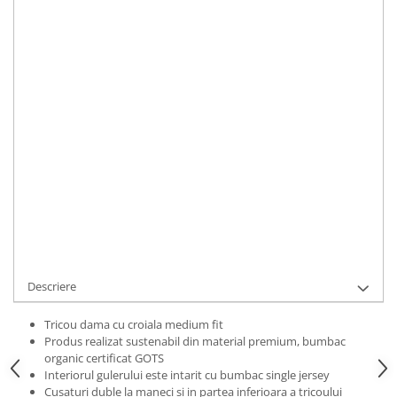
Bluze Alfabet
Marime
:
Bluze Animale
XS
S
M
L
XL
2XL
Bluze Coffee
Bluze Cu Mesaj
IN STOC
Bluze Diverse
Durata de livrare:
2 zile
Bluze Fashion
ADAUGA IN COS
Bluze Flori
Bluze Fluturi
Cod Produs:
TDAFRNCHBLLDG-XS
Bluze Heart
Ai nevoie de ajutor?
0769188868
Bluze Japanese
Bluze Lips
Cere informatii
Bluze Love
Bluze Mom
Descriere
Bluze Paris
Bluze Pisici
Tricou dama cu croiala medium fit
Produs realizat sustenabil din material premium, bumbac
Bluze Primavara
organic certificat GOTS
Bluze Tattoo
Interiorul gulerului este intarit cu bumbac single jersey
Cusaturi duble la maneci si in partea inferioara a tricoului
Bluze Toamna