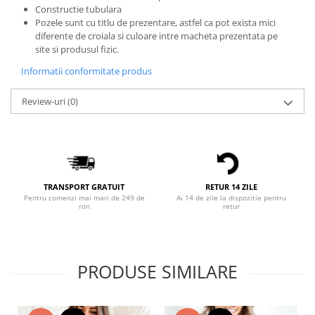
Constructie tubulara
Bluze X-mas
Pozele sunt cu titlu de prezentare, astfel ca pot exista mici
Hanorace Unisex
diferente de croiala si culoare intre macheta prezentata pe
site si produsul fizic.
Body-uri
Informatii conformitate produs
Review-uri
(0)
TRANSPORT GRATUIT
RETUR 14 ZILE
Pentru comenzi mai mari de 249 de
Ai 14 de zile la dispozitie pentru
ron
retur
PRODUSE SIMILARE