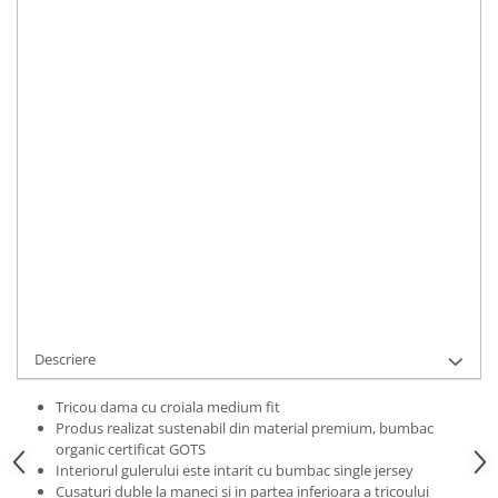
Bluze Alfabet
Marime
:
Bluze Animale
XS
S
M
L
XL
2XL
Bluze Coffee
Bluze Cu Mesaj
IN STOC
Bluze Diverse
Durata de livrare:
2 zile
Bluze Fashion
ADAUGA IN COS
Bluze Flori
Bluze Fluturi
Cod Produs:
TRCWFLOMIC012XL
Bluze Heart
Ai nevoie de ajutor?
0769188868
Bluze Japanese
Bluze Lips
Cere informatii
Bluze Love
Bluze Mom
Descriere
Bluze Paris
Bluze Pisici
Tricou dama cu croiala medium fit
Produs realizat sustenabil din material premium, bumbac
Bluze Primavara
organic certificat GOTS
Bluze Tattoo
Interiorul gulerului este intarit cu bumbac single jersey
Cusaturi duble la maneci si in partea inferioara a tricoului
Bluze Toamna