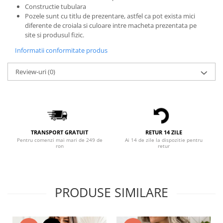
Constructie tubulara
Bluze X-mas
Pozele sunt cu titlu de prezentare, astfel ca pot exista mici
Hanorace Unisex
diferente de croiala si culoare intre macheta prezentata pe
site si produsul fizic.
Body-uri
Informatii conformitate produs
Review-uri
(0)
TRANSPORT GRATUIT
RETUR 14 ZILE
Pentru comenzi mai mari de 249 de
Ai 14 de zile la dispozitie pentru
ron
retur
PRODUSE SIMILARE