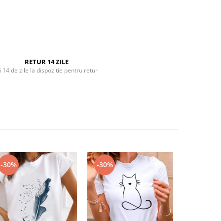
RETUR 14 ZILE
i 14 de zile la dispozitie pentru retur
-30%
-30%
-30%