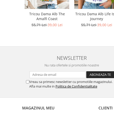
Bluze X-mas
Hanorace Unisex
Tricou Dama Alb The
Tricou Dama Alb Life I
Amalfi Coast
Journey
Body-uri
55,71 Lei
39,00 Lei
55,71 Lei
39,00 Lei
NEWSLETTER
Nu rata ofertele si promotiile noastre
Vreau sa primesc newsletter cu promotiile magazinului.
Afla mai multe in
Politica de Confidentialitate
MAGAZINUL MEU
CLIENTI