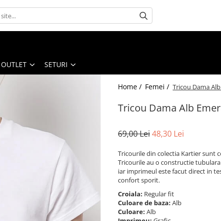
OUTLET
SETURI
Home /
Femei /
Tricou Dama Alb 
Tricou Dama Alb Emera
69,00 Lei
48,30 Lei
Tricourile din colectia Kartier sun
Tricourile au o constructie tubulara
iar imprimeul este facut direct in te
confort sporit.
Croiala:
Regular fit
Culoare de baza:
Alb
Culoare:
Alb
Imprimeu:
Grafic