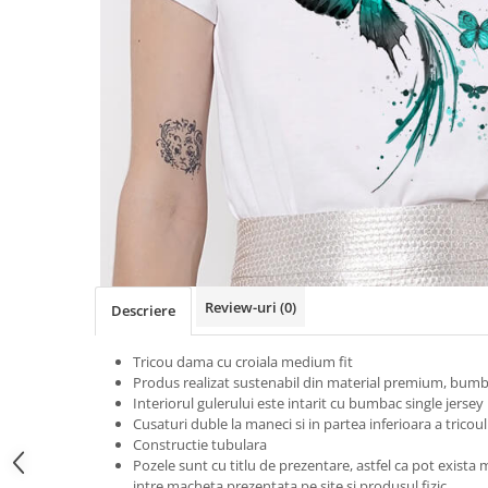
Tricouri Heart
Tricouri Ingeri
Tricouri Lips
Tricouri Japoneze
Tricouri Love
Tricouri Samurai
Tricouri Mom
Tricouri Skull
Tricouri Moon
Tricouri Sport
Tricouri Paris
Tricouri Tattoo
Tricouri Paste
Tricouri Trupe/Artisti
Tricouri Petrecerea Burlacitelor
Tricouri Vintage
Tricouri Pisici
Tricouri Oversize
Tricouri Retro
Rap/Hip-Hop
Tricouri Tattoo
Religious
Review-uri
(0)
Descriere
Tricouri Toamna
Rock
Tricouri Tree
Hanorace Barbati
Tricou dama cu croiala medium fit
Tricouri Valentine's Day
Bluze Trening
Produs realizat sustenabil din material premium, bumb
Tricouri X-mas
Interiorul gulerului este intarit cu bumbac single jersey
Cusaturi duble la maneci si in partea inferioara a tricoul
Bluze Femei
Constructie tubulara
Bluze Abstract
Pozele sunt cu titlu de prezentare, astfel ca pot exista m
intre macheta prezentata pe site si produsul fizic.