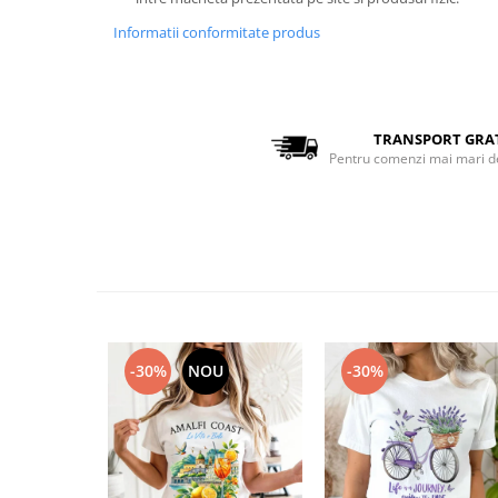
Bluze Alfabet
Bluze Animale
Informatii conformitate produs
Bluze Coffee
Bluze Cu Mesaj
Bluze Diverse
TRANSPORT GRA
Bluze Fashion
Pentru comenzi mai mari d
Bluze Flori
Bluze Fluturi
Bluze Heart
Bluze Japanese
Bluze Lips
Bluze Love
Bluze Mom
-30%
NOU
-30%
Bluze Paris
Bluze Pisici
Bluze Primavara
Bluze Tattoo
Bluze Toamna