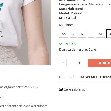
Lungime maneca:
Maneca scurt
Material:
Bumbac
Model:
Rotund
Stil:
Casual
Marime
:
XS
S
M
L
XL
IN STOC
Durata de livrare:
2 zile
ADAUG
Cod Produs:
TRCWEMEBUT012X
ac organic certificat GOTS
Cere informatii
ui
ici diferente de croiala si culoare