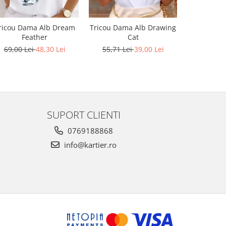
ricou Dama Alb Dream
Tricou Dama Alb Drawing
Tricou Da
Feather
Cat
55,71 L
69,00 Lei
48,30 Lei
55,71 Lei
39,00 Lei
SUPORT CLIENTI
0769188868
info@kartier.ro