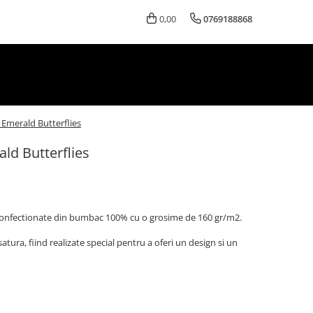
0,00
0769188868
Emerald Butterflies
ld Butterflies
t confectionate din bumbac 100% cu o grosime de 160 gr/m2.
satura, fiind realizate special pentru a oferi un design si un