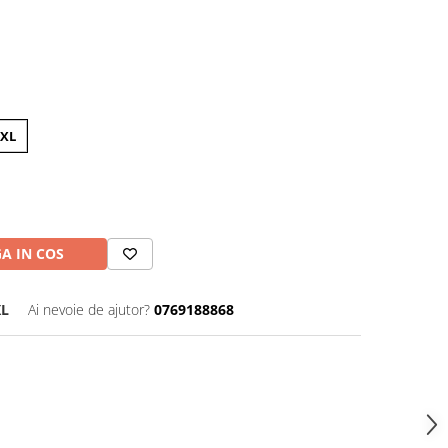
a
2XL
A IN COS
L
Ai nevoie de ajutor?
0769188868