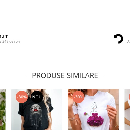
TUIT
e 249 de ron
A
PRODUSE SIMILARE
-30%
NOU
-30%