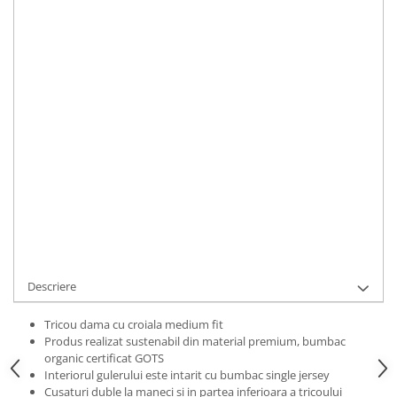
Bluze Alfabet
Marime
:
Bluze Animale
XS
S
M
L
XL
2XL
Bluze Coffee
Bluze Cu Mesaj
IN STOC
Bluze Diverse
Durata de livrare:
2 zile
Bluze Fashion
ADAUGA IN COS
Bluze Flori
Bluze Fluturi
Cod Produs:
TRCWCLASSICACADEMY01L
Bluze Heart
Ai nevoie de ajutor?
0769188868
Bluze Japanese
Bluze Lips
Cere informatii
Bluze Love
Bluze Mom
Descriere
Bluze Paris
Bluze Pisici
Tricou dama cu croiala medium fit
Produs realizat sustenabil din material premium, bumbac
Bluze Primavara
organic certificat GOTS
Bluze Tattoo
Interiorul gulerului este intarit cu bumbac single jersey
Cusaturi duble la maneci si in partea inferioara a tricoului
Bluze Toamna