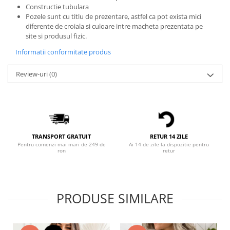
Constructie tubulara
Bluze X-mas
Pozele sunt cu titlu de prezentare, astfel ca pot exista mici
Hanorace Unisex
diferente de croiala si culoare intre macheta prezentata pe
site si produsul fizic.
Body-uri
Informatii conformitate produs
Review-uri
(0)
TRANSPORT GRATUIT
RETUR 14 ZILE
Pentru comenzi mai mari de 249 de
Ai 14 de zile la dispozitie pentru
ron
retur
PRODUSE SIMILARE