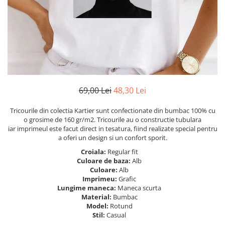
Tricouri Heart
Tricouri Ingeri
Tricouri Lips
Tricouri Japoneze
Tricouri Love
Tricouri Samurai
Tricouri Mom
Tricouri Skull
Tricouri Moon
Tricouri Sport
Tricouri Paris
Tricouri Tattoo
Tricouri Paste
Tricouri Trupe/Artisti
69,00 Lei
48,30 Lei
Tricouri Petrecerea Burlacitelor
Tricouri Vintage
Tricouri Pisici
Tricouri Oversize
Tricourile din colectia Kartier sunt confectionate din bumbac 100% cu
Tricouri Retro
o grosime de 160 gr/m2. Tricourile au o constructie tubulara
Rap/Hip-Hop
iar imprimeul este facut direct in tesatura, fiind realizate special pentru
Tricouri Tattoo
Religious
a oferi un design si un confort sporit.
Tricouri Toamna
Rock
Croiala:
Regular fit
Tricouri Tree
Hanorace Barbati
Culoare de baza:
Alb
Culoare:
Alb
Tricouri Valentine's Day
Bluze Trening
Imprimeu:
Grafic
Tricouri X-mas
Lungime maneca:
Maneca scurta
Bluze Femei
Material:
Bumbac
Model:
Rotund
Bluze Abstract
Stil:
Casual