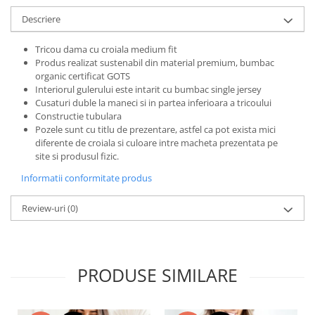
Bluze X-mas
Descriere
Hanorace Unisex
Tricou dama cu croiala medium fit
Body-uri
Produs realizat sustenabil din material premium, bumbac
organic certificat GOTS
Interiorul gulerului este intarit cu bumbac single jersey
Cusaturi duble la maneci si in partea inferioara a tricoului
Constructie tubulara
Pozele sunt cu titlu de prezentare, astfel ca pot exista mici
diferente de croiala si culoare intre macheta prezentata pe
site si produsul fizic.
Informatii conformitate produs
Review-uri
(0)
PRODUSE SIMILARE