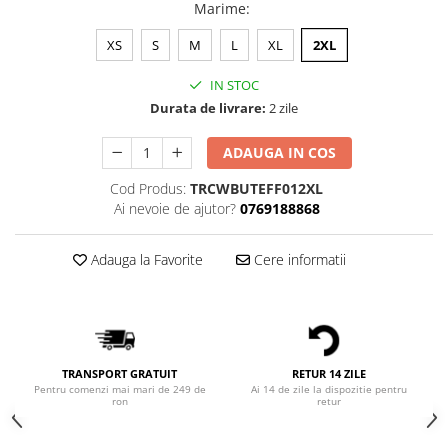
Bluze Alfabet
Marime
:
Bluze Animale
XS
S
M
L
XL
2XL
Bluze Coffee
Bluze Cu Mesaj
IN STOC
Bluze Diverse
Durata de livrare:
2 zile
Bluze Fashion
ADAUGA IN COS
Bluze Flori
Bluze Fluturi
Cod Produs:
TRCWBUTEFF012XL
Ai nevoie de ajutor?
0769188868
Bluze Heart
Bluze Japanese
Adauga la Favorite
Cere informatii
Bluze Lips
Bluze Love
Bluze Mom
Bluze Paris
Bluze Pisici
TRANSPORT GRATUIT
RETUR 14 ZILE
Bluze Primavara
Pentru comenzi mai mari de 249 de
Ai 14 de zile la dispozitie pentru
ron
retur
Bluze Tattoo
Bluze Toamna