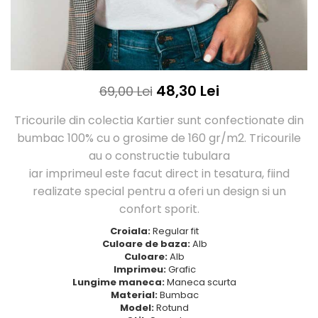
Tricouri Love
Tricouri Samurai
Tricouri Mom
Tricouri Skull
Tricouri Moon
Tricouri Sport
Tricouri Paris
Tricouri Tattoo
Tricouri Paste
Tricouri Trupe/Artisti
48,30 Lei
69,00 Lei
Tricouri Petrecerea Burlacitelor
Tricouri Vintage
Tricouri Pisici
Tricouri Oversize
Tricourile din colectia Kartier sunt confectionate din
Tricouri Retro
bumbac 100% cu o grosime de 160 gr/m2. Tricourile
Rap/Hip-Hop
Tricouri Tattoo
au o constructie tubulara
Religious
Tricouri Toamna
iar imprimeul este facut direct in tesatura, fiind
Rock
Tricouri Tree
realizate special pentru a oferi un design si un
Hanorace Barbati
Tricouri Valentine's Day
confort sporit.
Bluze Trening
Tricouri X-mas
Croiala:
Regular fit
Bluze Femei
Culoare de baza:
Alb
Culoare:
Alb
Bluze Abstract
Imprimeu:
Grafic
Bluze Alfabet
Lungime maneca:
Maneca scurta
Bluze Animale
Material:
Bumbac
Model:
Rotund
Bluze Coffee