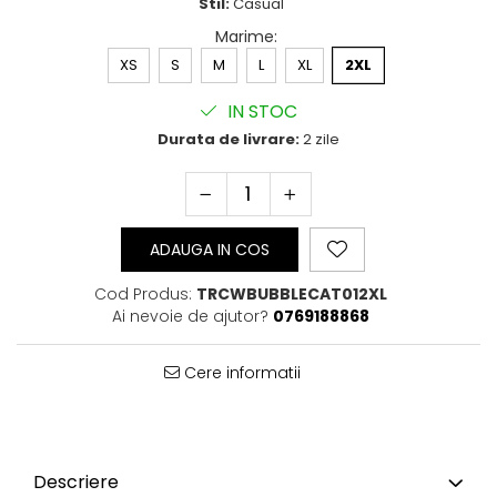
Stil:
Casual
Bluze Cu Mesaj
Marime
:
Bluze Diverse
XS
S
M
L
XL
2XL
Bluze Fashion
Bluze Flori
IN STOC
Bluze Fluturi
Durata de livrare:
2 zile
Bluze Heart
Bluze Japanese
Bluze Lips
Bluze Love
ADAUGA IN COS
Bluze Mom
Bluze Paris
Cod Produs:
TRCWBUBBLECAT012XL
Bluze Pisici
Ai nevoie de ajutor?
0769188868
Bluze Primavara
Bluze Tattoo
Cere informatii
Bluze Toamna
Bluze X-mas
Hanorace Unisex
Body-uri
Descriere