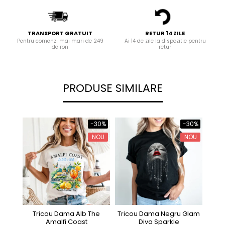
TRANSPORT GRATUIT
RETUR 14 ZILE
Pentru comenzi mai mari de 249
Ai 14 de zile la dispozitie pentru
de ron
retur
PRODUSE SIMILARE
-30%
-30%
NOU
NOU
Tricou Dama Alb The
Tricou Dama Negru Glam
Tri
Amalfi Coast
Diva Sparkle