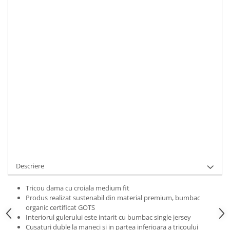
Bluze Alfabet
Marime
:
Bluze Animale
XS
S
M
L
XL
2XL
Bluze Coffee
Bluze Cu Mesaj
IN STOC
Bluze Diverse
Durata de livrare:
2 zile
Bluze Fashion
ADAUGA IN COS
Bluze Flori
Bluze Fluturi
Cod Produs:
TRCWBICORA012XL
Bluze Heart
Ai nevoie de ajutor?
0769188868
Bluze Japanese
Bluze Lips
Cere informatii
Bluze Love
Bluze Mom
Descriere
Bluze Paris
Bluze Pisici
Tricou dama cu croiala medium fit
Produs realizat sustenabil din material premium, bumbac
Bluze Primavara
organic certificat GOTS
Bluze Tattoo
Interiorul gulerului este intarit cu bumbac single jersey
Cusaturi duble la maneci si in partea inferioara a tricoului
Bluze Toamna