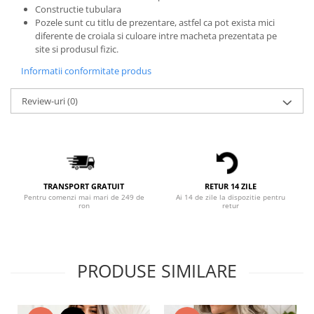
Constructie tubulara
Bluze X-mas
Pozele sunt cu titlu de prezentare, astfel ca pot exista mici
Hanorace Unisex
diferente de croiala si culoare intre macheta prezentata pe
site si produsul fizic.
Body-uri
Informatii conformitate produs
Review-uri
(0)
TRANSPORT GRATUIT
RETUR 14 ZILE
Pentru comenzi mai mari de 249 de
Ai 14 de zile la dispozitie pentru
ron
retur
PRODUSE SIMILARE