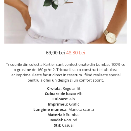
Tricouri Heart
Tricouri Ingeri
Tricouri Lips
Tricouri Japoneze
Tricouri Love
Tricouri Samurai
Tricouri Mom
Tricouri Skull
Tricouri Moon
Tricouri Sport
Tricouri Paris
Tricouri Tattoo
Tricouri Paste
Tricouri Trupe/Artisti
69,00 Lei
48,30 Lei
Tricouri Petrecerea Burlacitelor
Tricouri Vintage
Tricouri Pisici
Tricouri Oversize
Tricourile din colectia Kartier sunt confectionate din bumbac 100% cu
Tricouri Retro
o grosime de 160 gr/m2. Tricourile au o constructie tubulara
Rap/Hip-Hop
iar imprimeul este facut direct in tesatura , fiind realizate special
Tricouri Tattoo
Religious
pentru a oferi un design si un confort sporit.
Tricouri Toamna
Rock
Croiala:
Regular fit
Tricouri Tree
Hanorace Barbati
Culoare de baza:
Alb
Culoare:
Alb
Tricouri Valentine's Day
Bluze Trening
Imprimeu:
Grafic
Tricouri X-mas
Lungime maneca:
Maneca scurta
Bluze Femei
Material:
Bumbac
Model:
Rotund
Bluze Abstract
Stil:
Casual