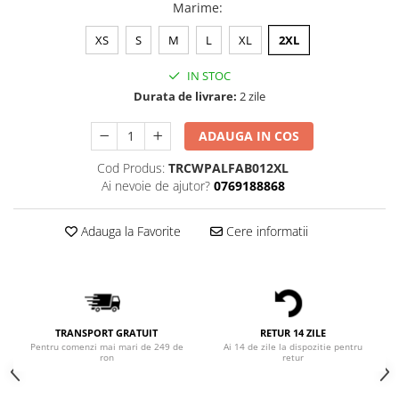
Bluze Alfabet
Marime
:
Bluze Animale
XS
S
M
L
XL
2XL
Bluze Coffee
Bluze Cu Mesaj
IN STOC
Bluze Diverse
Durata de livrare:
2 zile
Bluze Fashion
ADAUGA IN COS
Bluze Flori
Bluze Fluturi
Cod Produs:
TRCWPALFAB012XL
Ai nevoie de ajutor?
0769188868
Bluze Heart
Bluze Japanese
Adauga la Favorite
Cere informatii
Bluze Lips
Bluze Love
Bluze Mom
Bluze Paris
Bluze Pisici
TRANSPORT GRATUIT
RETUR 14 ZILE
Bluze Primavara
Pentru comenzi mai mari de 249 de
Ai 14 de zile la dispozitie pentru
ron
retur
Bluze Tattoo
Bluze Toamna