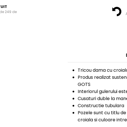
UIT
de 249 de
A
Tricou dama cu croial
Produs realizat suste
GOTS
Interiorul gulerului es
Cusaturi duble la manec
Constructie tubulara
Pozele sunt cu titlu d
croiala si culoare intr