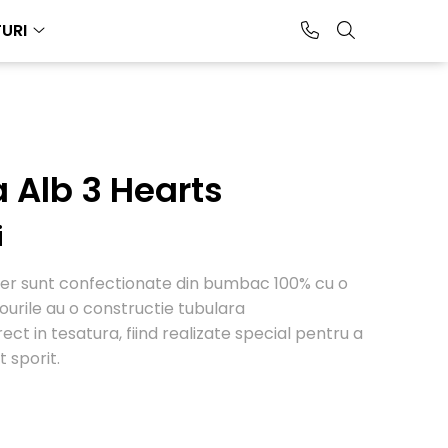
URI
 Alb 3 Hearts
i
rtier sunt confectionate din bumbac 100% cu o
ourile au o constructie tubulara
ect in tesatura, fiind realizate special pentru a
t sporit.