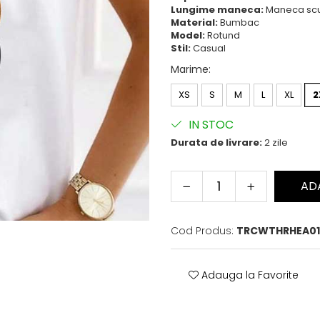
Lungime maneca:
Maneca sc
Material:
Bumbac
Model:
Rotund
Stil:
Casual
Marime
:
XS
S
M
L
XL
2
IN STOC
Durata de livrare:
2 zile
AD
Cod Produs:
TRCWTHRHEA01
Adauga la Favorite