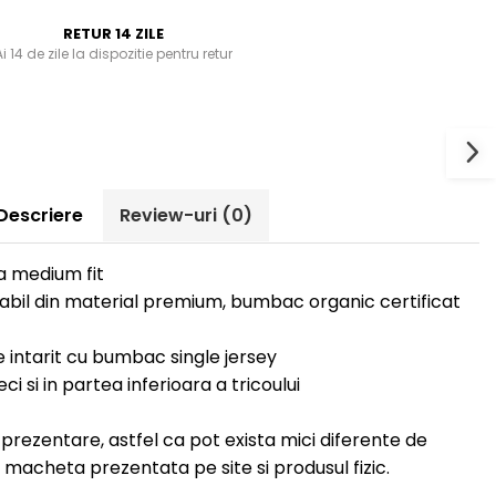
RETUR 14 ZILE
i 14 de zile la dispozitie pentru retur
Descriere
Review-uri
(0)
a medium fit
nabil din material premium, bumbac organic certificat
te intarit cu bumbac single jersey
i si in partea inferioara a tricoului
e prezentare, astfel ca pot exista mici diferente de
e macheta prezentata pe site si produsul fizic.