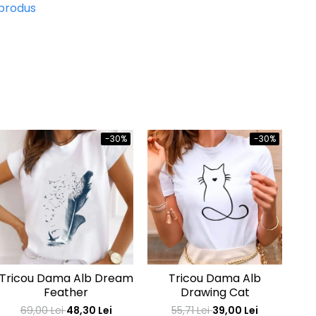
 produs
-30%
-30%
Tricou Dama Alb Dream
Tricou Dama Alb
Tr
Feather
Drawing Cat
69,00 Lei
48,30 Lei
55,71 Lei
39,00 Lei