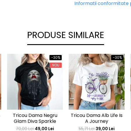
Informatii conformitate
PRODUSE SIMILARE
-30%
-30%
NOU
n
Tricou Dama Negru
Tricou Dama Alb Life Is
Glam Diva Sparkle
A Journey
70,00 Lei
49,00 Lei
55,71 Lei
39,00 Lei