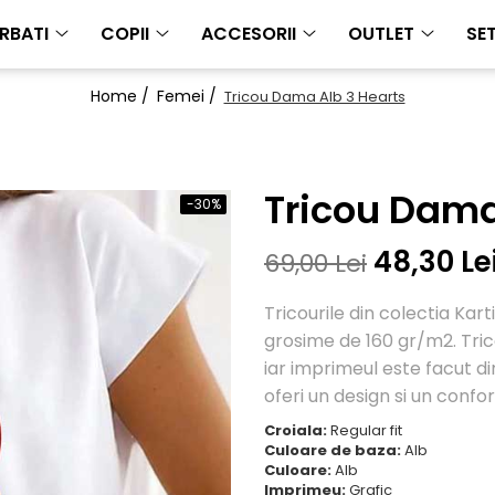
RBATI
COPII
ACCESORII
OUTLET
SET
Home /
Femei /
Tricou Dama Alb 3 Hearts
Tricou Dama
-30%
48,30 Le
69,00 Lei
Tricourile din colectia Ka
grosime de 160 gr/m2. Tric
iar imprimeul este facut dir
oferi un design si un confor
Croiala:
Regular fit
Culoare de baza:
Alb
Culoare:
Alb
Imprimeu:
Grafic