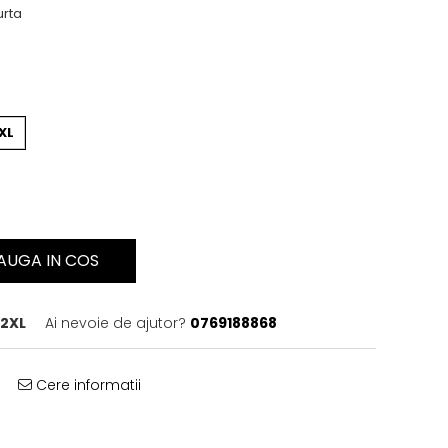
urta
XL
AUGA IN COS
2XL
Ai nevoie de ajutor?
0769188868
Cere informatii