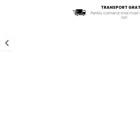
Bluze Cu Mesaj
TRANSPORT GRAT
Bluze Diverse
Pentru comenzi mai mari 
ron
Bluze Fashion
Bluze Flori
Bluze Fluturi
Bluze Heart
Bluze Japanese
Bluze Lips
Bluze Love
Bluze Mom
Bluze Paris
Bluze Pisici
Bluze Primavara
Bluze Tattoo
Bluze Toamna
Bluze X-mas
Hanorace Unisex
Body-uri