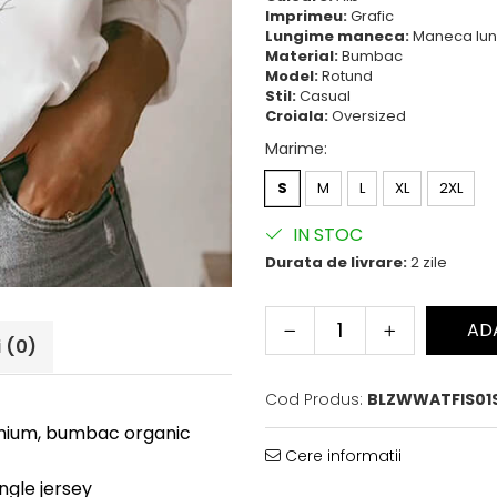
Imprimeu:
Grafic
Lungime maneca:
Maneca lu
Material:
Bumbac
Model:
Rotund
Stil:
Casual
Croiala:
Oversized
Marime
:
S
M
L
XL
2XL
IN STOC
Durata de livrare:
2 zile
AD
i
(0)
Cod Produs:
BLZWWATFIS01
remium, bumbac organic
Cere informatii
ingle jersey