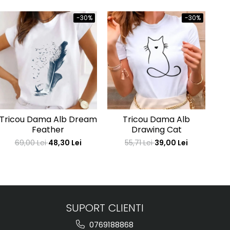
-30%
-30%
Tricou Dama Alb Dream
Tricou Dama Alb
Tr
Feather
Drawing Cat
69,00 Lei
48,30 Lei
55,71 Lei
39,00 Lei
SUPORT CLIENTI
0769188868