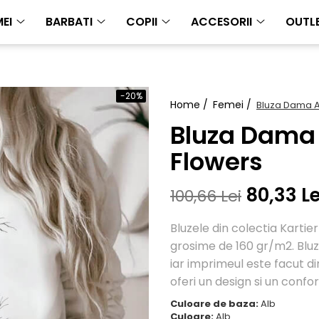
EI
BARBATI
COPII
ACCESORII
OUTL
-20%
Home /
Femei /
Bluza Dama A
Bluza Dama 
Flowers
80,33 Le
100,66 Lei
Bluzele din colectia Karti
grosime de 160 gr/m2. Bluz
iar imprimeul este facut dir
oferi un design si un confor
Culoare de baza:
Alb
Culoare:
Alb