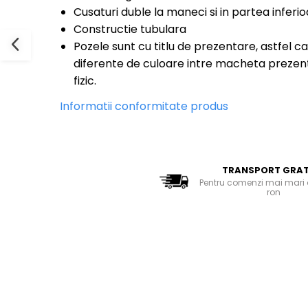
Bluze Cu Mesaj
Cusaturi duble la maneci si in partea inferio
Bluze Diverse
Constructie tubulara
Bluze Fashion
Pozele sunt cu titlu de prezentare, astfel ca
Bluze Flori
diferente de culoare intre macheta prezent
Bluze Fluturi
fizic.
Bluze Heart
Informatii conformitate produs
Bluze Japanese
Bluze Lips
Bluze Love
Bluze Mom
TRANSPORT GRAT
Bluze Paris
Pentru comenzi mai mari 
Bluze Pisici
ron
Bluze Primavara
Bluze Tattoo
Bluze Toamna
Bluze X-mas
Hanorace Unisex
Body-uri