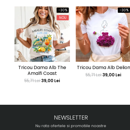
-30%
-30%
NOU
Tricou Dama Alb The
Tricou Dama Alb Delio
Amalfi Coast
55,71 Lei
39,00 Lei
55,71 Lei
39,00 Lei
NEWSLETTER
Nu rata ofertele si promotiile noastre