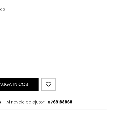
nga
AUGA IN COS
S
Ai nevoie de ajutor?
0769188868