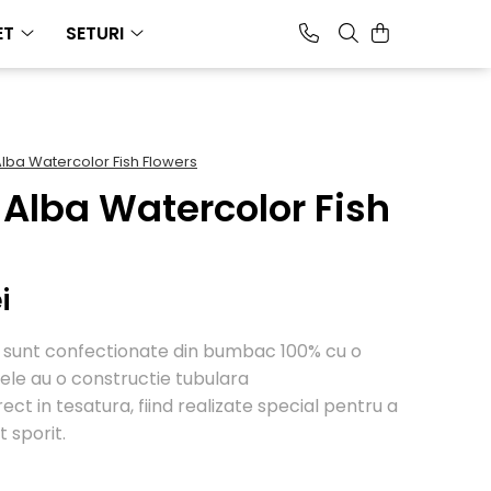
ET
SETURI
lba Watercolor Fish Flowers
Alba Watercolor Fish
i
er sunt confectionate din bumbac 100% cu o
ele au o constructie tubulara
ect in tesatura, fiind realizate special pentru a
t sporit.