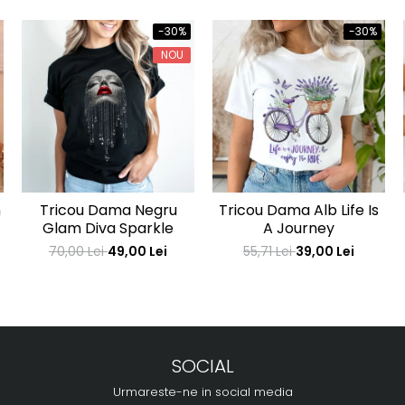
-30%
-30%
NOU
n
Tricou Dama Negru
Tricou Dama Alb Life Is
Glam Diva Sparkle
A Journey
70,00 Lei
49,00 Lei
55,71 Lei
39,00 Lei
SOCIAL
Urmareste-ne in social media