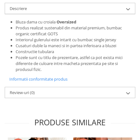
Bluze X-mas
Descriere
Hanorace Unisex
Bluza dama cu croiala
Oversized
Body-uri
Produs realizat sustenabil din material premium, bumbac
organic certificat GOTS
Interiorul gulerului este intarit cu bumbac single jersey
Cusaturi duble la maneci si in partea inferioara a bluzei
Constructie tubulara
Pozele sunt cu titlu de prezentare, astfel ca pot exista mici
diferente de culoare intre macheta prezentata pe site si
produsul fizic.
Informatii conformitate produs
Review-uri
(0)
PRODUSE SIMILARE