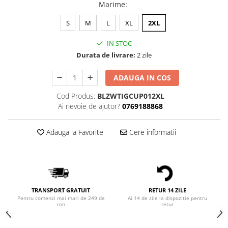
Bluze Alfabet
Marime
:
Bluze Animale
S
M
L
XL
2XL
Bluze Coffee
Bluze Cu Mesaj
IN STOC
Bluze Diverse
Durata de livrare:
2 zile
Bluze Fashion
ADAUGA IN COS
Bluze Flori
Bluze Fluturi
Cod Produs:
BLZWTIGCUP012XL
Ai nevoie de ajutor?
0769188868
Bluze Heart
Bluze Japanese
Adauga la Favorite
Cere informatii
Bluze Lips
Bluze Love
Bluze Mom
Bluze Paris
Bluze Pisici
TRANSPORT GRATUIT
RETUR 14 ZILE
Bluze Primavara
Pentru comenzi mai mari de 249 de
Ai 14 de zile la dispozitie pentru
ron
retur
Bluze Tattoo
Bluze Toamna