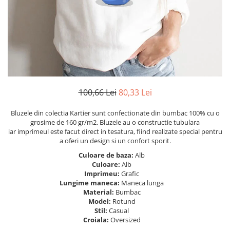
Tricouri Heart
Tricouri Ingeri
Tricouri Lips
Tricouri Japoneze
Tricouri Love
Tricouri Samurai
Tricouri Mom
Tricouri Skull
Tricouri Moon
Tricouri Sport
Tricouri Paris
Tricouri Tattoo
Tricouri Paste
Tricouri Trupe/Artisti
100,66 Lei
80,33 Lei
Tricouri Petrecerea Burlacitelor
Tricouri Vintage
Tricouri Pisici
Tricouri Oversize
Bluzele din colectia Kartier sunt confectionate din bumbac 100% cu o
Tricouri Retro
grosime de 160 gr/m2. Bluzele au o constructie tubulara
Rap/Hip-Hop
iar imprimeul este facut direct in tesatura, fiind realizate special pentru
Tricouri Tattoo
Religious
a oferi un design si un confort sporit.
Tricouri Toamna
Rock
Culoare de baza:
Alb
Tricouri Tree
Hanorace Barbati
Culoare:
Alb
Imprimeu:
Grafic
Tricouri Valentine's Day
Bluze Trening
Lungime maneca:
Maneca lunga
Tricouri X-mas
Material:
Bumbac
Bluze Femei
Model:
Rotund
Stil:
Casual
Bluze Abstract
Croiala:
Oversized