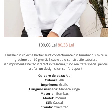
Tricouri Heart
Tricouri Ingeri
Tricouri Lips
Tricouri Japoneze
Tricouri Love
Tricouri Samurai
Tricouri Mom
Tricouri Skull
Tricouri Moon
Tricouri Sport
Tricouri Paris
Tricouri Tattoo
Tricouri Paste
Tricouri Trupe/Artisti
100,66 Lei
80,33 Lei
Tricouri Petrecerea Burlacitelor
Tricouri Vintage
Tricouri Pisici
Tricouri Oversize
Bluzele din colectia Kartier sunt confectionate din bumbac 100% cu o
Tricouri Retro
grosime de 160 gr/m2. Bluzele au o constructie tubulara
Rap/Hip-Hop
iar imprimeul este facut direct in tesatura, fiind realizate special pentru
Tricouri Tattoo
Religious
a oferi un design si un confort sporit.
Tricouri Toamna
Rock
Culoare de baza:
Alb
Tricouri Tree
Hanorace Barbati
Culoare:
Alb
Imprimeu:
Grafic
Tricouri Valentine's Day
Bluze Trening
Lungime maneca:
Maneca lunga
Tricouri X-mas
Material:
Bumbac
Bluze Femei
Model:
Rotund
Stil:
Casual
Bluze Abstract
Croiala:
Oversized