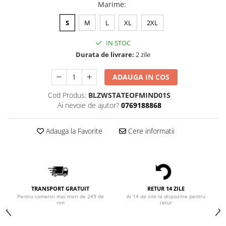
Bluze Alfabet
Marime
:
Bluze Animale
S
M
L
XL
2XL
Bluze Coffee
Bluze Cu Mesaj
IN STOC
Bluze Diverse
Durata de livrare:
2 zile
Bluze Fashion
ADAUGA IN COS
Bluze Flori
Bluze Fluturi
Cod Produs:
BLZWSTATEOFMIND01S
Ai nevoie de ajutor?
0769188868
Bluze Heart
Bluze Japanese
Adauga la Favorite
Cere informatii
Bluze Lips
Bluze Love
Bluze Mom
Bluze Paris
Bluze Pisici
TRANSPORT GRATUIT
RETUR 14 ZILE
Bluze Primavara
Pentru comenzi mai mari de 249 de
Ai 14 de zile la dispozitie pentru
ron
retur
Bluze Tattoo
Bluze Toamna