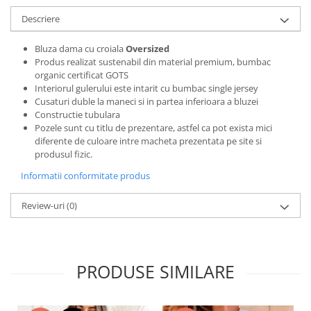
Bluze X-mas
Descriere
Hanorace Unisex
Bluza dama cu croiala
Oversized
Body-uri
Produs realizat sustenabil din material premium, bumbac
organic certificat GOTS
Interiorul gulerului este intarit cu bumbac single jersey
Cusaturi duble la maneci si in partea inferioara a bluzei
Constructie tubulara
Pozele sunt cu titlu de prezentare, astfel ca pot exista mici
diferente de culoare intre macheta prezentata pe site si
produsul fizic.
Informatii conformitate produs
Review-uri
(0)
PRODUSE SIMILARE