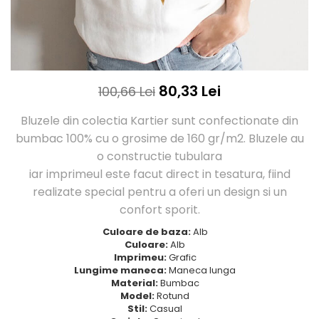
Tricouri Love
Tricouri Samurai
Tricouri Mom
Tricouri Skull
Tricouri Moon
Tricouri Sport
Tricouri Paris
Tricouri Tattoo
Tricouri Paste
Tricouri Trupe/Artisti
80,33 Lei
100,66 Lei
Tricouri Petrecerea Burlacitelor
Tricouri Vintage
Tricouri Pisici
Tricouri Oversize
Bluzele din colectia Kartier sunt confectionate din
Tricouri Retro
bumbac 100% cu o grosime de 160 gr/m2. Bluzele au
Rap/Hip-Hop
Tricouri Tattoo
o constructie tubulara
Religious
Tricouri Toamna
iar imprimeul este facut direct in tesatura, fiind
Rock
Tricouri Tree
realizate special pentru a oferi un design si un
Hanorace Barbati
Tricouri Valentine's Day
confort sporit.
Bluze Trening
Tricouri X-mas
Culoare de baza:
Alb
Bluze Femei
Culoare:
Alb
Imprimeu:
Grafic
Bluze Abstract
Lungime maneca:
Maneca lunga
Bluze Alfabet
Material:
Bumbac
Bluze Animale
Model:
Rotund
Stil:
Casual
Bluze Coffee