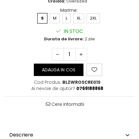
Croiala:
Oversized
Bluze Cu Mesaj
Marime
:
Bluze Diverse
S
M
L
XL
2XL
Bluze Fashion
Bluze Flori
IN STOC
Bluze Fluturi
Durata de livrare:
2 zile
Bluze Heart
Bluze Japanese
Bluze Lips
Bluze Love
ADAUGA IN COS
Bluze Mom
Bluze Paris
Cod Produs:
BLZWROSCRE01S
Bluze Pisici
Ai nevoie de ajutor?
0769188868
Bluze Primavara
Bluze Tattoo
Cere informatii
Bluze Toamna
Bluze X-mas
Hanorace Unisex
Body-uri
Descriere