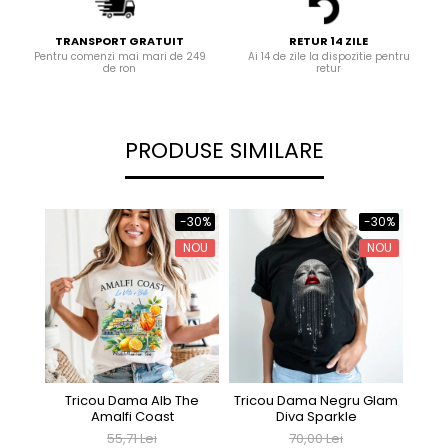
TRANSPORT GRATUIT
RETUR 14 ZILE
Pentru comenzi mai mari de 249
Ai 14 de zile la dispozitie pentru
de ron
retur
PRODUSE SIMILARE
-30%
-30%
NOU
NOU
Tricou Dama Alb The
Tricou Dama Negru Glam
Tri
Amalfi Coast
Diva Sparkle
55,71 Lei
70,00 Lei