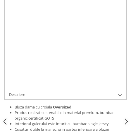
Bluze Alfabet
Marime
:
Bluze Animale
S
M
L
XL
2XL
Bluze Coffee
Bluze Cu Mesaj
IN STOC
Bluze Diverse
Durata de livrare:
2 zile
Bluze Fashion
ADAUGA IN COS
Bluze Flori
Bluze Fluturi
Cod Produs:
BLZWCOFOWL01S
Bluze Heart
Ai nevoie de ajutor?
0769188868
Bluze Japanese
Bluze Lips
Cere informatii
Bluze Love
Bluze Mom
Descriere
Bluze Paris
Bluze Pisici
Bluza dama cu croiala
Oversized
Produs realizat sustenabil din material premium, bumbac
Bluze Primavara
organic certificat GOTS
Bluze Tattoo
Interiorul gulerului este intarit cu bumbac single jersey
Cusaturi duble la maneci si in partea inferioara a bluzei
Bluze Toamna