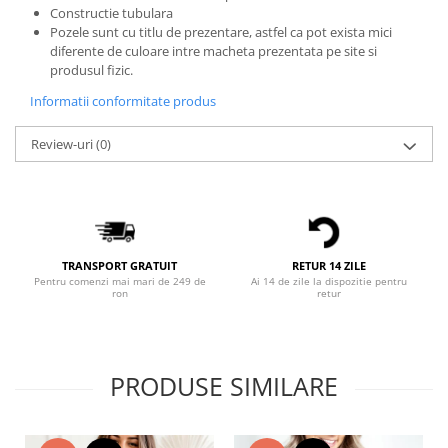
Constructie tubulara
Bluze X-mas
Pozele sunt cu titlu de prezentare, astfel ca pot exista mici
Hanorace Unisex
diferente de culoare intre macheta prezentata pe site si
produsul fizic.
Body-uri
Informatii conformitate produs
Review-uri
(0)
TRANSPORT GRATUIT
RETUR 14 ZILE
Pentru comenzi mai mari de 249 de
Ai 14 de zile la dispozitie pentru
ron
retur
PRODUSE SIMILARE