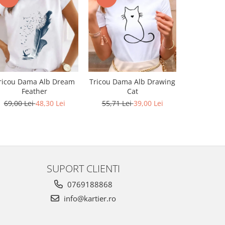
-30%
ricou Dama Alb Dream
Tricou Dama Alb Drawing
Tricou Da
Feather
Cat
55,71 L
69,00 Lei
48,30 Lei
55,71 Lei
39,00 Lei
SUPORT CLIENTI
0769188868
info@kartier.ro