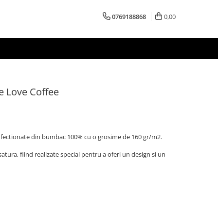
0769188868
0,00
e Love Coffee
confectionate din bumbac 100% cu o grosime de 160 gr/m2.
satura, fiind realizate special pentru a oferi un design si un