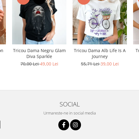
on
Tricou Dama Negru Glam
Tricou Dama Alb Life Is A
T
Diva Sparkle
Journey
70,00 Lei
49,00 Lei
55,71 Lei
39,00 Lei
SOCIAL
Urmareste-ne in social media