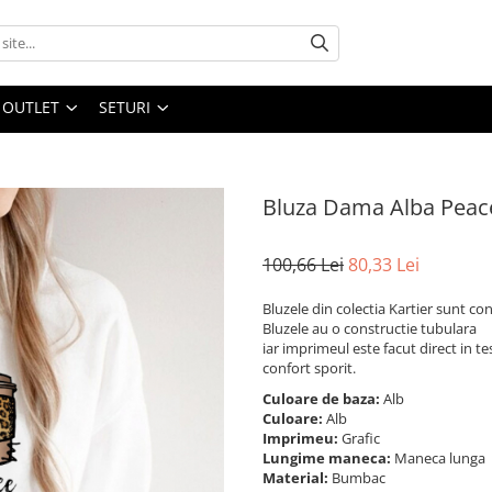
OUTLET
SETURI
Bluza Dama Alba Peac
100,66 Lei
80,33 Lei
Bluzele din colectia Kartier sunt 
Bluzele au o constructie tubulara
iar imprimeul este facut direct in te
confort sporit.
Culoare de baza:
Alb
Culoare:
Alb
Imprimeu:
Grafic
Lungime maneca:
Maneca lunga
Material:
Bumbac