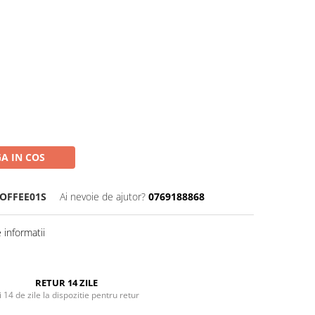
A IN COS
OFFEE01S
Ai nevoie de ajutor?
0769188868
informatii
RETUR 14 ZILE
i 14 de zile la dispozitie pentru retur