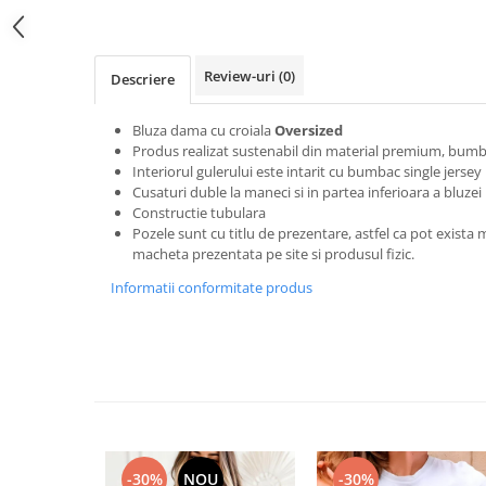
Bluze Alfabet
Bluze Animale
Bluze Coffee
Review-uri
(0)
Descriere
Bluze Cu Mesaj
Bluze Diverse
Bluza dama cu croiala
Oversized
Bluze Fashion
Produs realizat sustenabil din material premium, bumb
Bluze Flori
Interiorul gulerului este intarit cu bumbac single jersey
Cusaturi duble la maneci si in partea inferioara a bluzei
Bluze Fluturi
Constructie tubulara
Bluze Heart
Pozele sunt cu titlu de prezentare, astfel ca pot exista 
macheta prezentata pe site si produsul fizic.
Bluze Japanese
Bluze Lips
Informatii conformitate produs
Bluze Love
Bluze Mom
Bluze Paris
Bluze Pisici
Bluze Primavara
Bluze Tattoo
-30%
NOU
-30%
Bluze Toamna