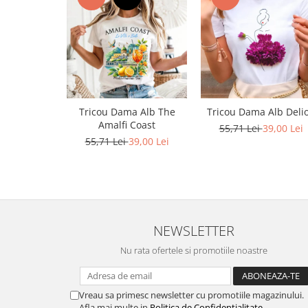
Bluze X-mas
Hanorace Unisex
Body-uri
Tricou Dama Alb The
Tricou Dama Alb Deli
Amalfi Coast
55,71 Lei
39,00 Lei
55,71 Lei
39,00 Lei
NEWSLETTER
Nu rata ofertele si promotiile noastre
Vreau sa primesc newsletter cu promotiile magazinului.
Afla mai multe in
Politica de Confidentialitate