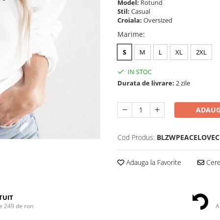
Model:
Rotund
Stil:
Casual
Croiala:
Oversized
Marime
:
S
M
L
XL
2XL
IN STOC
Durata de livrare:
2 zile
ADAUG
Cod Produs:
BLZWPEACELOVEC
Adauga la Favorite
Cere 
TUIT
e 249 de ron
A