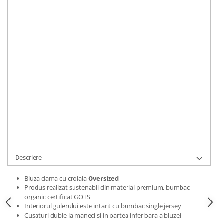
Bluze Alfabet
Marime
:
Bluze Animale
S
M
L
XL
2XL
Bluze Coffee
Bluze Cu Mesaj
IN STOC
Bluze Diverse
Durata de livrare:
2 zile
Bluze Fashion
ADAUGA IN COS
Bluze Flori
Bluze Fluturi
Cod Produs:
BLZWMOMLIFE01S
Bluze Heart
Ai nevoie de ajutor?
0769188868
Bluze Japanese
Bluze Lips
Cere informatii
Bluze Love
Bluze Mom
Descriere
Bluze Paris
Bluze Pisici
Bluza dama cu croiala
Oversized
Produs realizat sustenabil din material premium, bumbac
Bluze Primavara
organic certificat GOTS
Bluze Tattoo
Interiorul gulerului este intarit cu bumbac single jersey
Cusaturi duble la maneci si in partea inferioara a bluzei
Bluze Toamna