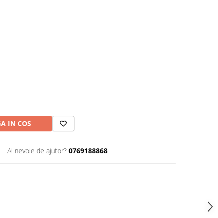
A IN COS
Ai nevoie de ajutor?
0769188868