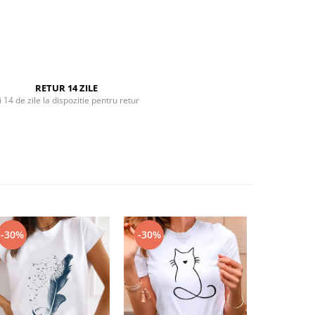
RETUR 14 ZILE
i 14 de zile la dispozitie pentru retur
-30%
-30%
-30%