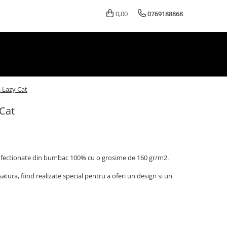
0,00
0769188868
 Lazy Cat
Cat
confectionate din bumbac 100% cu o grosime de 160 gr/m2.
satura, fiind realizate special pentru a oferi un design si un