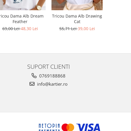
ricou Dama Alb Dream
Tricou Dama Alb Drawing
Tricou Da
Feather
Cat
t
69,00 Lei
48,30 Lei
55,71 Lei
39,00 Lei
55,71 L
SUPORT CLIENTI
0769188868
info@kartier.ro