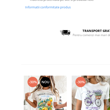
Bluze Alfabet
Bluze Animale
Informatii conformitate produs
Bluze Coffee
Bluze Cu Mesaj
Bluze Diverse
TRANSPORT GRA
Bluze Fashion
Pentru comenzi mai mari d
Bluze Flori
Bluze Fluturi
Bluze Heart
Bluze Japanese
Bluze Lips
Bluze Love
Bluze Mom
-30%
NOU
-30%
Bluze Paris
Bluze Pisici
Bluze Primavara
Bluze Tattoo
Bluze Toamna