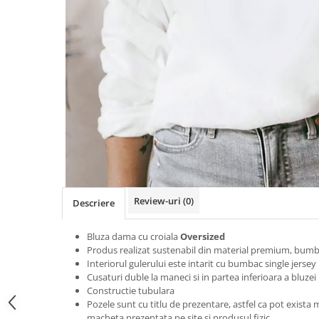
Tricouri Heart
Tricouri Ingeri
Tricouri Lips
Tricouri Japoneze
Tricouri Love
Tricouri Samurai
Tricouri Mom
Tricouri Skull
Tricouri Moon
Tricouri Sport
Tricouri Paris
Tricouri Tattoo
Tricouri Paste
Tricouri Trupe/Artisti
Tricouri Petrecerea Burlacitelor
Tricouri Vintage
Tricouri Pisici
Tricouri Oversize
Tricouri Retro
Rap/Hip-Hop
Tricouri Tattoo
Religious
Review-uri
(0)
Descriere
Tricouri Toamna
Rock
Tricouri Tree
Hanorace Barbati
Bluza dama cu croiala
Oversized
Tricouri Valentine's Day
Bluze Trening
Produs realizat sustenabil din material premium, bumb
Tricouri X-mas
Interiorul gulerului este intarit cu bumbac single jersey
Cusaturi duble la maneci si in partea inferioara a bluzei
Bluze Femei
Constructie tubulara
Bluze Abstract
Pozele sunt cu titlu de prezentare, astfel ca pot exista 
macheta prezentata pe site si produsul fizic.