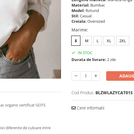
Material:
Bumbac
Model:
Rotund
Stil:
Casual
Croiala:
Oversized
Marime
:
S
M
L
XL
2XL
IN STOC
Durata de livrare:
2 zile
ADAUG
Cod Produs:
BLZWLAZYCAT01S
ac organic certificat GOTS
Cere informatii
mici diferente de culoare intre