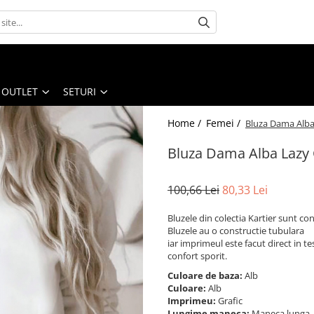
OUTLET
SETURI
Home /
Femei /
Bluza Dama Alba
Bluza Dama Alba Lazy 
100,66 Lei
80,33 Lei
Bluzele din colectia Kartier sunt 
Bluzele au o constructie tubulara
iar imprimeul este facut direct in te
confort sporit.
Culoare de baza:
Alb
Culoare:
Alb
Imprimeu:
Grafic
Lungime maneca:
Maneca lunga