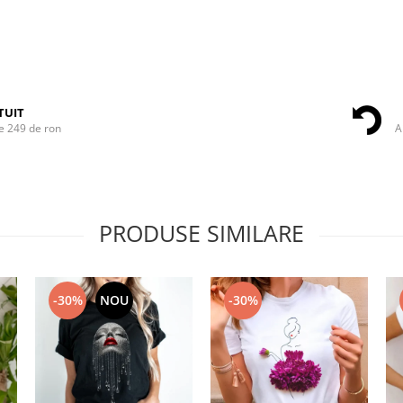
TUIT
e 249 de ron
A
PRODUSE SIMILARE
-30%
NOU
-30%