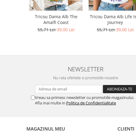
Bluze X-mas
Hanorace Unisex
Tricou Dama Alb The
Tricou Dama Alb Life I
Amalfi Coast
Journey
Body-uri
55,71 Lei
39,00 Lei
55,71 Lei
39,00 Lei
NEWSLETTER
Nu rata ofertele si promotiile noastre
Vreau sa primesc newsletter cu promotiile magazinului.
Afla mai multe in
Politica de Confidentialitate
MAGAZINUL MEU
CLIENTI