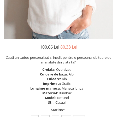
Tricouri Heart
Tricouri Ingeri
Tricouri Lips
Tricouri Japoneze
Tricouri Love
Tricouri Samurai
Tricouri Mom
Tricouri Skull
Tricouri Moon
Tricouri Sport
Tricouri Paris
Tricouri Tattoo
Tricouri Paste
Tricouri Trupe/Artisti
100,66 Lei
80,33 Lei
Tricouri Petrecerea Burlacitelor
Tricouri Vintage
Tricouri Pisici
Tricouri Oversize
Cauti un cadou personalizat si inedit pentru o persoana iubitoare de
Tricouri Retro
animalute din viata ta?
Rap/Hip-Hop
Tricouri Tattoo
Croiala:
Oversized
Religious
Culoare de baza:
Alb
Tricouri Toamna
Rock
Culoare:
Alb
Tricouri Tree
Hanorace Barbati
Imprimeu:
Grafic
Lungime maneca:
Maneca lunga
Tricouri Valentine's Day
Bluze Trening
Material:
Bumbac
Tricouri X-mas
Model:
Rotund
Bluze Femei
Stil:
Casual
Marime
:
Bluze Abstract