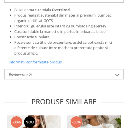
Bluze X-mas
Bluza dama cu croiala
Oversized
Hanorace Unisex
Produs realizat sustenabil din material premium, bumbac
organic certificat GOTS
Body-uri
Interiorul gulerului este intarit cu bumbac single jersey
Cusaturi duble la maneci si in partea inferioara a bluzei
Constructie tubulara
Pozele sunt cu titlu de prezentare, astfel ca pot exista mici
diferente de culoare intre macheta prezentata pe site si
produsul fizic.
Informatii conformitate produs
Review-uri
(0)
PRODUSE SIMILARE
-30%
NOU
-30%