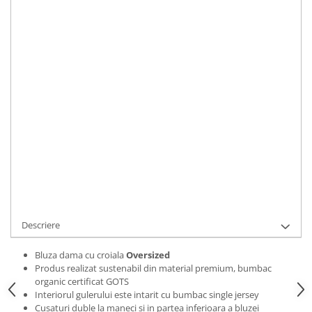
Bluze Alfabet
Marime
:
Bluze Animale
S
M
L
XL
2XL
Bluze Coffee
Bluze Cu Mesaj
IN STOC
Bluze Diverse
Durata de livrare:
2 zile
Bluze Fashion
ADAUGA IN COS
Bluze Flori
Bluze Fluturi
Cod Produs:
BLZWLOVFLO01S
Bluze Heart
Ai nevoie de ajutor?
0769188868
Bluze Japanese
Bluze Lips
Cere informatii
Bluze Love
Bluze Mom
Descriere
Bluze Paris
Bluze Pisici
Bluza dama cu croiala
Oversized
Produs realizat sustenabil din material premium, bumbac
Bluze Primavara
organic certificat GOTS
Bluze Tattoo
Interiorul gulerului este intarit cu bumbac single jersey
Cusaturi duble la maneci si in partea inferioara a bluzei
Bluze Toamna