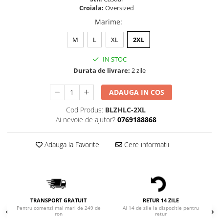
Bluze Alfabet
Croiala:
Oversized
Bluze Animale
Marime
:
Bluze Coffee
Bluze Cu Mesaj
M
L
XL
2XL
Bluze Diverse
IN STOC
Bluze Fashion
Durata de livrare:
2 zile
Bluze Flori
Bluze Fluturi
ADAUGA IN COS
Bluze Heart
Cod Produs:
BLZHLC-2XL
Bluze Japanese
Ai nevoie de ajutor?
0769188868
Bluze Lips
Bluze Love
Adauga la Favorite
Cere informatii
Bluze Mom
Bluze Paris
Bluze Pisici
Bluze Primavara
TRANSPORT GRATUIT
RETUR 14 ZILE
Bluze Tattoo
Pentru comenzi mai mari de 249 de
Ai 14 de zile la dispozitie pentru
ron
retur
Bluze Toamna