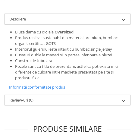
Bluze X-mas
Hanorace Unisex
Descriere
Body-uri
Bluza dama cu croiala
Oversized
Produs realizat sustenabil din material premium, bumbac
organic certificat GOTS
Interiorul gulerului este intarit cu bumbac single jersey
Cusaturi duble la maneci si in partea inferioara a bluzei
Constructie tubulara
Pozele sunt cu titlu de prezentare, astfel ca pot exista mici
diferente de culoare intre macheta prezentata pe site si
produsul fizic.
Informatii conformitate produs
Review-uri
(0)
PRODUSE SIMILARE