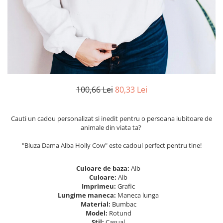
Tricouri Heart
Tricouri Ingeri
Tricouri Lips
Tricouri Japoneze
Tricouri Love
Tricouri Samurai
Tricouri Mom
Tricouri Skull
Tricouri Moon
Tricouri Sport
Tricouri Paris
Tricouri Tattoo
Tricouri Paste
Tricouri Trupe/Artisti
100,66 Lei
80,33 Lei
Tricouri Petrecerea Burlacitelor
Tricouri Vintage
Tricouri Pisici
Tricouri Oversize
Tricouri Retro
Cauti un cadou personalizat si inedit pentru o persoana iubitoare de
Rap/Hip-Hop
animale din viata ta?
Tricouri Tattoo
Religious
Tricouri Toamna
"Bluza Dama Alba Holly Cow" este cadoul perfect pentru tine!
Rock
Tricouri Tree
Hanorace Barbati
Culoare de baza:
Alb
Tricouri Valentine's Day
Bluze Trening
Culoare:
Alb
Tricouri X-mas
Imprimeu:
Grafic
Bluze Femei
Lungime maneca:
Maneca lunga
Material:
Bumbac
Bluze Abstract
Model:
Rotund
Stil:
Casual