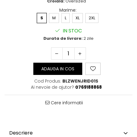
Croiala:
Oversized
Bluze Cu Mesaj
Marime
:
Bluze Diverse
S
M
L
XL
2XL
Bluze Fashion
Bluze Flori
IN STOC
Bluze Fluturi
Durata de livrare:
2 zile
Bluze Heart
Bluze Japanese
Bluze Lips
Bluze Love
ADAUGA IN COS
Bluze Mom
Bluze Paris
Cod Produs:
BLZWENJRID01S
Bluze Pisici
Ai nevoie de ajutor?
0769188868
Bluze Primavara
Bluze Tattoo
Cere informatii
Bluze Toamna
Bluze X-mas
Hanorace Unisex
Body-uri
Descriere