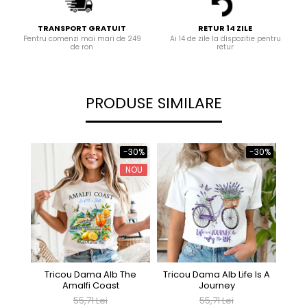
TRANSPORT GRATUIT
RETUR 14 ZILE
Pentru comenzi mai mari de 249
Ai 14 de zile la dispozitie pentru
de ron
retur
PRODUSE SIMILARE
-30%
-30%
NOU
Tricou Dama Alb The
Tricou Dama Alb Life Is A
Tric
Amalfi Coast
Journey
55,71 Lei
55,71 Lei