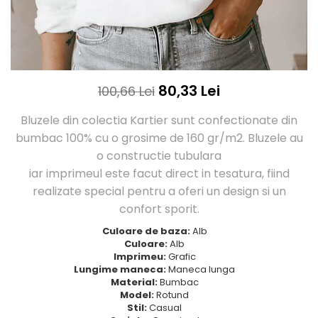
Tricouri Love
Tricouri Samurai
Tricouri Mom
Tricouri Skull
Tricouri Moon
Tricouri Sport
Tricouri Paris
Tricouri Tattoo
Tricouri Paste
Tricouri Trupe/Artisti
80,33 Lei
100,66 Lei
Tricouri Petrecerea Burlacitelor
Tricouri Vintage
Tricouri Pisici
Tricouri Oversize
Bluzele din colectia Kartier sunt confectionate din
Tricouri Retro
bumbac 100% cu o grosime de 160 gr/m2. Bluzele au
Rap/Hip-Hop
Tricouri Tattoo
o constructie tubulara
Religious
Tricouri Toamna
iar imprimeul este facut direct in tesatura, fiind
Rock
Tricouri Tree
realizate special pentru a oferi un design si un
Hanorace Barbati
Tricouri Valentine's Day
confort sporit.
Bluze Trening
Tricouri X-mas
Culoare de baza:
Alb
Bluze Femei
Culoare:
Alb
Imprimeu:
Grafic
Bluze Abstract
Lungime maneca:
Maneca lunga
Bluze Alfabet
Material:
Bumbac
Bluze Animale
Model:
Rotund
Stil:
Casual
Bluze Coffee