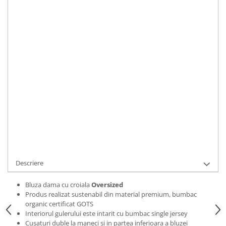
Bluze Alfabet
Marime
:
Bluze Animale
S
M
L
XL
2XL
Bluze Coffee
Bluze Cu Mesaj
IN STOC
Bluze Diverse
Durata de livrare:
2 zile
Bluze Fashion
ADAUGA IN COS
Bluze Flori
Bluze Fluturi
Cod Produs:
BLZWCOSMICGIRLS01S
Bluze Heart
Ai nevoie de ajutor?
0769188868
Bluze Japanese
Bluze Lips
Cere informatii
Bluze Love
Bluze Mom
Descriere
Bluze Paris
Bluze Pisici
Bluza dama cu croiala
Oversized
Produs realizat sustenabil din material premium, bumbac
Bluze Primavara
organic certificat GOTS
Bluze Tattoo
Interiorul gulerului este intarit cu bumbac single jersey
Cusaturi duble la maneci si in partea inferioara a bluzei
Bluze Toamna