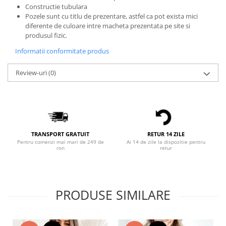
Constructie tubulara
Bluze X-mas
Pozele sunt cu titlu de prezentare, astfel ca pot exista mici
Hanorace Unisex
diferente de culoare intre macheta prezentata pe site si
produsul fizic.
Body-uri
Informatii conformitate produs
Review-uri
(0)
TRANSPORT GRATUIT
RETUR 14 ZILE
Pentru comenzi mai mari de 249 de
Ai 14 de zile la dispozitie pentru
ron
retur
PRODUSE SIMILARE