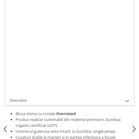
Bluze Alfabet
Marime
:
Bluze Animale
S
M
L
XL
2XL
Bluze Coffee
Bluze Cu Mesaj
IN STOC
Bluze Diverse
Durata de livrare:
2 zile
Bluze Fashion
ADAUGA IN COS
Bluze Flori
Bluze Fluturi
Cod Produs:
BLZWCOFFECUPS01S
Bluze Heart
Ai nevoie de ajutor?
0769188868
Bluze Japanese
Bluze Lips
Cere informatii
Bluze Love
Bluze Mom
Descriere
Bluze Paris
Bluze Pisici
Bluza dama cu croiala
Oversized
Produs realizat sustenabil din material premium, bumbac
Bluze Primavara
organic certificat GOTS
Bluze Tattoo
Interiorul gulerului este intarit cu bumbac single jersey
Cusaturi duble la maneci si in partea inferioara a bluzei
Bluze Toamna