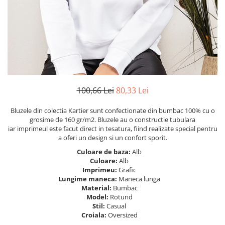
Tricouri Heart
Tricouri Ingeri
Tricouri Lips
Tricouri Japoneze
Tricouri Love
Tricouri Samurai
Tricouri Mom
Tricouri Skull
Tricouri Moon
Tricouri Sport
Tricouri Paris
Tricouri Tattoo
Tricouri Paste
Tricouri Trupe/Artisti
100,66 Lei
80,33 Lei
Tricouri Petrecerea Burlacitelor
Tricouri Vintage
Tricouri Pisici
Tricouri Oversize
Bluzele din colectia Kartier sunt confectionate din bumbac 100% cu o
Tricouri Retro
grosime de 160 gr/m2. Bluzele au o constructie tubulara
Rap/Hip-Hop
iar imprimeul este facut direct in tesatura, fiind realizate special pentru
Tricouri Tattoo
Religious
a oferi un design si un confort sporit.
Tricouri Toamna
Rock
Culoare de baza:
Alb
Tricouri Tree
Hanorace Barbati
Culoare:
Alb
Imprimeu:
Grafic
Tricouri Valentine's Day
Bluze Trening
Lungime maneca:
Maneca lunga
Tricouri X-mas
Material:
Bumbac
Bluze Femei
Model:
Rotund
Stil:
Casual
Bluze Abstract
Croiala:
Oversized