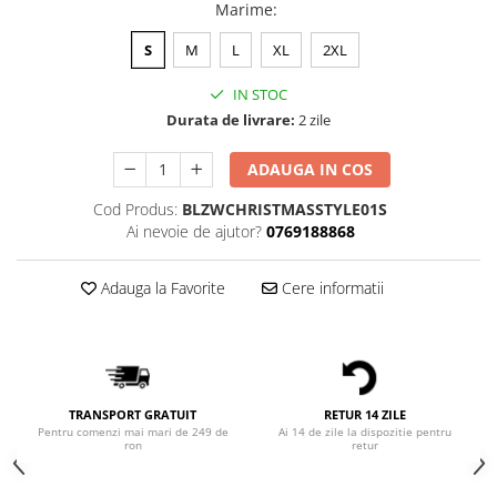
Bluze Alfabet
Marime
:
Bluze Animale
S
M
L
XL
2XL
Bluze Coffee
Bluze Cu Mesaj
IN STOC
Bluze Diverse
Durata de livrare:
2 zile
Bluze Fashion
ADAUGA IN COS
Bluze Flori
Bluze Fluturi
Cod Produs:
BLZWCHRISTMASSTYLE01S
Ai nevoie de ajutor?
0769188868
Bluze Heart
Bluze Japanese
Adauga la Favorite
Cere informatii
Bluze Lips
Bluze Love
Bluze Mom
Bluze Paris
Bluze Pisici
TRANSPORT GRATUIT
RETUR 14 ZILE
Bluze Primavara
Pentru comenzi mai mari de 249 de
Ai 14 de zile la dispozitie pentru
ron
retur
Bluze Tattoo
Bluze Toamna