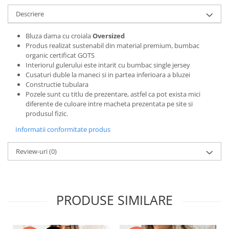
Bluze X-mas
Descriere
Hanorace Unisex
Bluza dama cu croiala
Oversized
Body-uri
Produs realizat sustenabil din material premium, bumbac
organic certificat GOTS
Interiorul gulerului este intarit cu bumbac single jersey
Cusaturi duble la maneci si in partea inferioara a bluzei
Constructie tubulara
Pozele sunt cu titlu de prezentare, astfel ca pot exista mici
diferente de culoare intre macheta prezentata pe site si
produsul fizic.
Informatii conformitate produs
Review-uri
(0)
PRODUSE SIMILARE