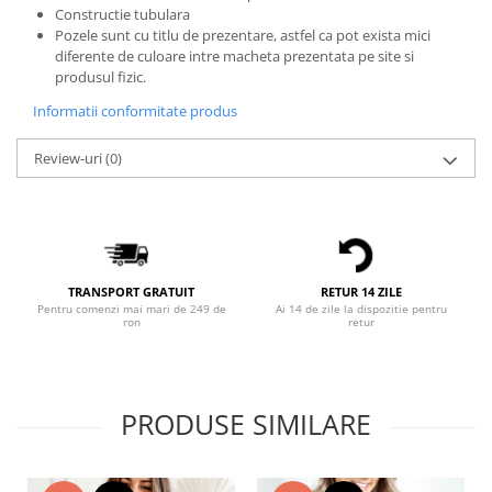
Constructie tubulara
Bluze X-mas
Pozele sunt cu titlu de prezentare, astfel ca pot exista mici
Hanorace Unisex
diferente de culoare intre macheta prezentata pe site si
produsul fizic.
Body-uri
Informatii conformitate produs
Review-uri
(0)
TRANSPORT GRATUIT
RETUR 14 ZILE
Pentru comenzi mai mari de 249 de
Ai 14 de zile la dispozitie pentru
ron
retur
PRODUSE SIMILARE