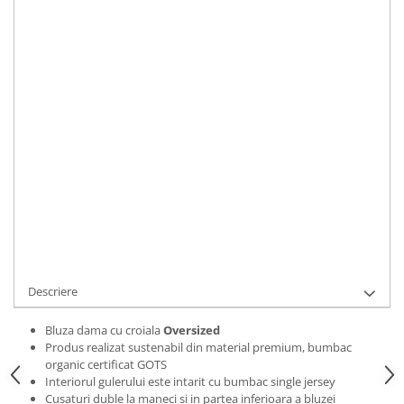
Bluze Alfabet
Marime
:
Bluze Animale
S
M
L
XL
2XL
Bluze Coffee
Bluze Cu Mesaj
IN STOC
Bluze Diverse
Durata de livrare:
2 zile
Bluze Fashion
ADAUGA IN COS
Bluze Flori
Bluze Fluturi
Cod Produs:
BLZWCARINGMOTHER01S
Bluze Heart
Ai nevoie de ajutor?
0769188868
Bluze Japanese
Bluze Lips
Cere informatii
Bluze Love
Bluze Mom
Descriere
Bluze Paris
Bluze Pisici
Bluza dama cu croiala
Oversized
Produs realizat sustenabil din material premium, bumbac
Bluze Primavara
organic certificat GOTS
Bluze Tattoo
Interiorul gulerului este intarit cu bumbac single jersey
Cusaturi duble la maneci si in partea inferioara a bluzei
Bluze Toamna