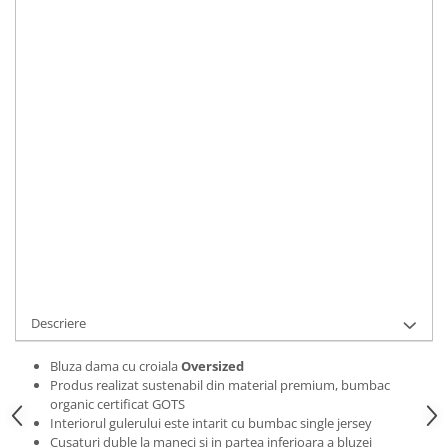
Bluze Alfabet
Marime
:
Bluze Animale
S
M
L
XL
2XL
Bluze Coffee
Bluze Cu Mesaj
IN STOC
Bluze Diverse
Durata de livrare:
2 zile
Bluze Fashion
ADAUGA IN COS
Bluze Flori
Bluze Fluturi
Cod Produs:
BLZWBUTBLO012XL
Bluze Heart
Ai nevoie de ajutor?
0769188868
Bluze Japanese
Bluze Lips
Cere informatii
Bluze Love
Bluze Mom
Descriere
Bluze Paris
Bluze Pisici
Bluza dama cu croiala
Oversized
Produs realizat sustenabil din material premium, bumbac
Bluze Primavara
organic certificat GOTS
Bluze Tattoo
Interiorul gulerului este intarit cu bumbac single jersey
Cusaturi duble la maneci si in partea inferioara a bluzei
Bluze Toamna