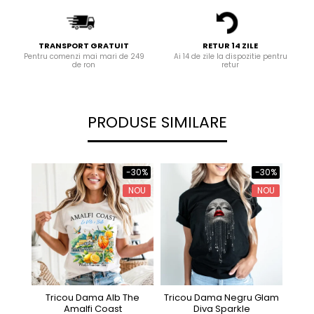
TRANSPORT GRATUIT
RETUR 14 ZILE
Pentru comenzi mai mari de 249
Ai 14 de zile la dispozitie pentru
de ron
retur
PRODUSE SIMILARE
-30%
-30%
NOU
NOU
Tricou Dama Alb The
Tricou Dama Negru Glam
Tri
Amalfi Coast
Diva Sparkle