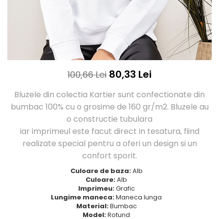
Tricouri Love
Tricouri Samurai
Tricouri Mom
Tricouri Skull
Tricouri Moon
Tricouri Sport
Tricouri Paris
Tricouri Tattoo
Tricouri Paste
Tricouri Trupe/Artisti
Tricouri Petrecerea Burlacitelor
Tricouri Vintage
80,33 Lei
100,66 Lei
Tricouri Pisici
Tricouri Oversize
Tricouri Retro
Bluzele din colectia Kartier sunt confectionate din
Rap/Hip-Hop
Tricouri Tattoo
bumbac 100% cu o grosime de 160 gr/m2. Bluzele au
Religious
Tricouri Toamna
o constructie tubulara
Rock
Tricouri Tree
iar imprimeul este facut direct in tesatura, fiind
Hanorace Barbati
Tricouri Valentine's Day
realizate special pentru a oferi un design si un
Bluze Trening
Tricouri X-mas
confort sporit.
Bluze Femei
Culoare de baza:
Alb
Bluze Abstract
Culoare:
Alb
Imprimeu:
Grafic
Bluze Alfabet
Lungime maneca:
Maneca lunga
Bluze Animale
Material:
Bumbac
Bluze Coffee
Model:
Rotund