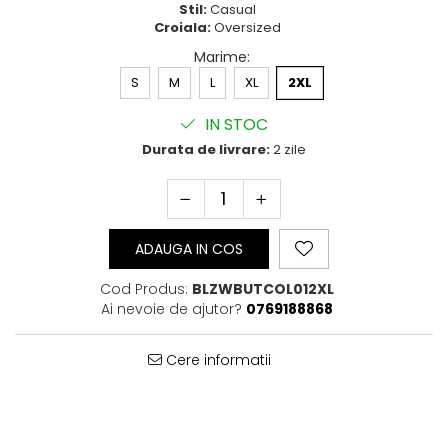
Stil:
Casual
Bluze Cu Mesaj
Croiala:
Oversized
Bluze Diverse
Marime
:
Bluze Fashion
S
M
L
XL
2XL
Bluze Flori
Bluze Fluturi
IN STOC
Bluze Heart
Durata de livrare:
2 zile
Bluze Japanese
Bluze Lips
Bluze Love
Bluze Mom
ADAUGA IN COS
Bluze Paris
Bluze Pisici
Cod Produs:
BLZWBUTCOL012XL
Bluze Primavara
Ai nevoie de ajutor?
0769188868
Bluze Tattoo
Bluze Toamna
Cere informatii
Bluze X-mas
Hanorace Unisex
Body-uri