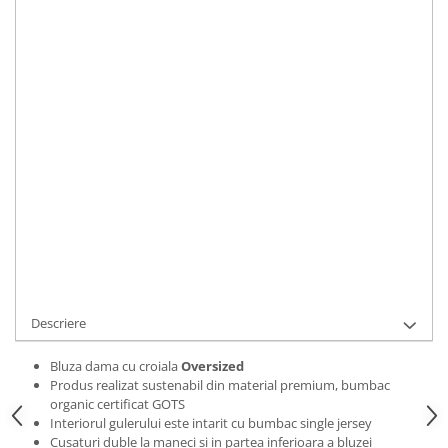
Bluze Alfabet
Marime
:
Bluze Animale
S
M
L
XL
2XL
Bluze Coffee
Bluze Cu Mesaj
IN STOC
Bluze Diverse
Durata de livrare:
2 zile
Bluze Fashion
ADAUGA IN COS
Bluze Flori
Bluze Fluturi
Cod Produs:
BLZWTHREEHEART012XL
Bluze Heart
Ai nevoie de ajutor?
0769188868
Bluze Japanese
Bluze Lips
Cere informatii
Bluze Love
Bluze Mom
Descriere
Bluze Paris
Bluze Pisici
Bluza dama cu croiala
Oversized
Produs realizat sustenabil din material premium, bumbac
Bluze Primavara
organic certificat GOTS
Bluze Tattoo
Interiorul gulerului este intarit cu bumbac single jersey
Cusaturi duble la maneci si in partea inferioara a bluzei
Bluze Toamna