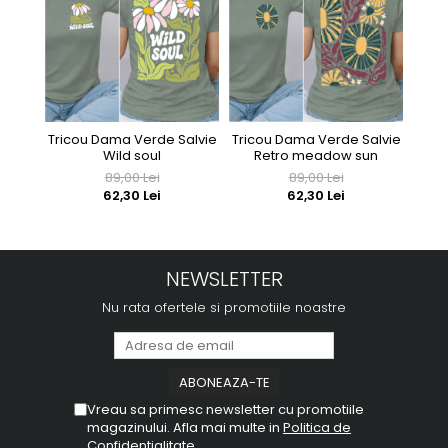
Tricou Dama Verde Salvie
Tricou Dama Verde Salvie
Tri
Wild soul
Retro meadow sun
yo
89,00 Lei
89,00 Lei
62,30 Lei
62,30 Lei
NEWSLETTER
Nu rata ofertele si promotiile noastre
Vreau sa primesc newsletter cu promotiile
magazinului. Afla mai multe in
Politica de
Confidentialitate