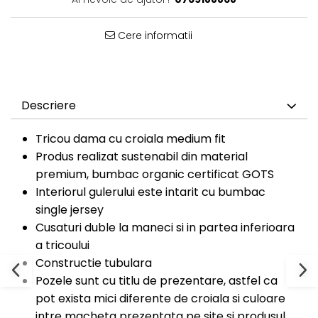
Bluze Cu Mesaj
Bluze Diverse
Cere informatii
Bluze Fashion
Bluze Flori
Bluze Fluturi
Bluze Heart
Descriere
Bluze Japanese
Bluze Lips
Tricou dama cu croiala medium fit
Bluze Love
Produs realizat sustenabil din material
Bluze Mom
premium, bumbac organic certificat GOTS
Bluze Paris
Interiorul gulerului este intarit cu bumbac
Bluze Pisici
single jersey
Bluze Primavara
Cusaturi duble la maneci si in partea inferioara
Bluze Tattoo
a tricoului
Bluze Toamna
Constructie tubulara
Bluze X-mas
Pozele sunt cu titlu de prezentare, astfel ca
Hanorace Unisex
pot exista mici diferente de croiala si culoare
Body-uri
intre macheta prezentata pe site si produsul