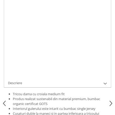
Bluze Alfabet
Marime
:
Bluze Animale
XS
S
M
L
XL
2XL
Bluze Coffee
Bluze Cu Mesaj
IN STOC
Bluze Diverse
Durata de livrare:
2 zile
Bluze Fashion
ADAUGA IN COS
Bluze Flori
Bluze Fluturi
Cod Produs:
TRCLOVTR01L-8470-4918-719-5972
Bluze Heart
Ai nevoie de ajutor?
0769188868
Bluze Japanese
Bluze Lips
Cere informatii
Bluze Love
Bluze Mom
Descriere
Bluze Paris
Bluze Pisici
Tricou dama cu croiala medium fit
Produs realizat sustenabil din material premium, bumbac
Bluze Primavara
organic certificat GOTS
Bluze Tattoo
Interiorul gulerului este intarit cu bumbac single jersey
Cusaturi duble la maneci si in partea inferioara a tricoului
Bluze Toamna