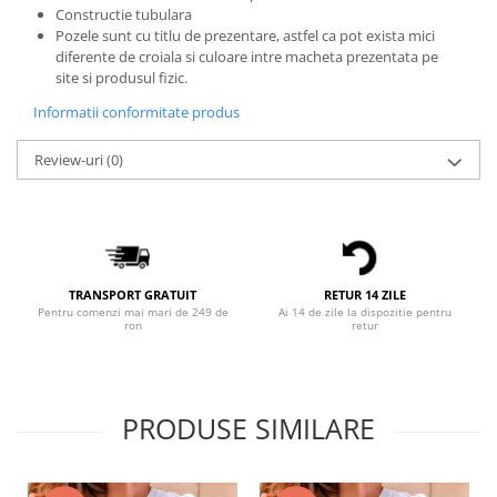
Constructie tubulara
Bluze X-mas
Pozele sunt cu titlu de prezentare, astfel ca pot exista mici
Hanorace Unisex
diferente de croiala si culoare intre macheta prezentata pe
site si produsul fizic.
Body-uri
Informatii conformitate produs
Review-uri
(0)
TRANSPORT GRATUIT
RETUR 14 ZILE
Pentru comenzi mai mari de 249 de
Ai 14 de zile la dispozitie pentru
ron
retur
PRODUSE SIMILARE