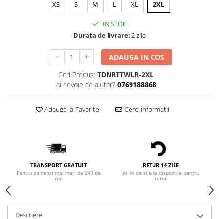
Bluze Alfabet
XS
S
M
L
XL
2XL
Bluze Animale
IN STOC
Bluze Coffee
Durata de livrare:
2 zile
Bluze Cu Mesaj
Bluze Diverse
ADAUGA IN COS
Bluze Fashion
Cod Produs:
TDNRTTWLR-2XL
Bluze Flori
Ai nevoie de ajutor?
0769188868
Bluze Fluturi
Bluze Heart
Adauga la Favorite
Cere informatii
Bluze Japanese
Bluze Lips
Bluze Love
Bluze Mom
Bluze Paris
TRANSPORT GRATUIT
RETUR 14 ZILE
Pentru comenzi mai mari de 249 de
Ai 14 de zile la dispozitie pentru
Bluze Pisici
ron
retur
Bluze Primavara
Bluze Tattoo
Descriere
Bluze Toamna