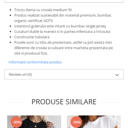
Bluze X-mas
Tricou dama cu croiala medium fit
Hanorace Unisex
Produs realizat sustenabil din material premium, bumbac
organic certificat GOTS
Body-uri
Interiorul gulerului este intarit cu bumbac single jersey
Cusaturi duble la maneci si in partea inferioara a tricoului
Constructie tubulara
Pozele sunt cu titlu de prezentare, astfel ca pot exista mici
diferente de croiala si culoare intre macheta prezentata pe
site si produsul fizic.
Informatii conformitate produs
Review-uri
(0)
PRODUSE SIMILARE
-30%
-30%