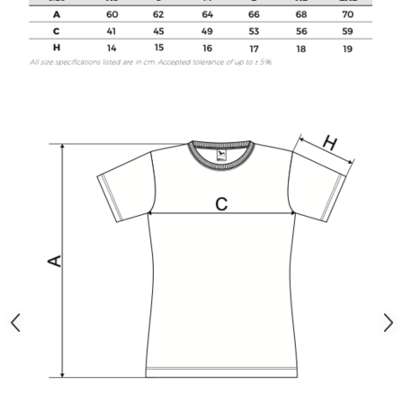
Bluze X-mas
Hanorace Unisex
Body-uri