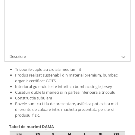
Bluze Alfabet
ADAUGA IN COS
Bluze Animale
Bluze Coffee
Cod Produs:
C5766-5065-8593-9428-9849
Ai nevoie de ajutor?
0769188868
Bluze Cu Mesaj
Bluze Diverse
Cere informatii
Bluze Fashion
Bluze Flori
Bluze Fluturi
Descriere
Bluze Heart
Tricourile cuplu au croiala medium fit
Bluze Japanese
Produs realizat sustenabil din material premium, bumbac
Bluze Lips
organic certificat GOTS
Interiorul gulerului este intarit cu bumbac single jersey
Bluze Love
Cusaturi duble la maneci si in partea inferioara a tricoului
Bluze Mom
Constructie tubulara
Bluze Paris
Pozele sunt cu titlu de prezentare, astfel ca pot exista mici
diferente de culoare intre macheta prezentata pe site si
Bluze Pisici
produsul fizic.
Bluze Primavara
Bluze Tattoo
Tabel de marimi DAMA
Bluze Toamna